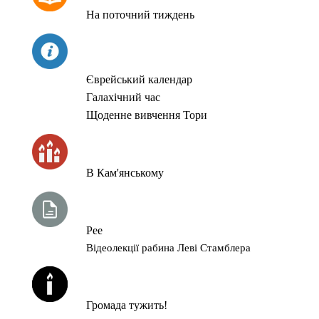
На поточний тиждень
СЬОГОДНІ
Єврейський календар
Галахічний час
Щоденне вивчення Тори
ЧАС ЗАПАЛЮВАННЯ СВІЧОК
В Кам'янському
ТИЖНЕВА ГЛАВА ТОРИ
Рее
Відеолекції рабина Леві Стамблера
ЙОРЦАЙТИ У СЕРПНІ
Громада тужить!