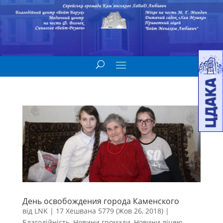
День освобождения города Каменского
від
LNK
|
17 Хешвана 5779 (Жов 26, 2018)
|
Благодійність
,
Новини громади
,
Новини ліцею