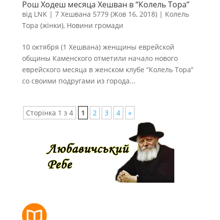
Рош Ходеш месяца Хешван в “Колель Тора”
від
LNK
|
7 Хешвана 5779 (Жов 16, 2018)
|
Колель
Тора (жінки)
,
Новини громади
10 октября (1 Хешвана) женщины еврейской
общины Каменского отметили начало нового
еврейского месяца в женском клубе “Колель Тора”
со своими подругами из города...
Сторінка 1 з 4
1
2
3
4
»
РОЗКЛАД МОЛИТОВ