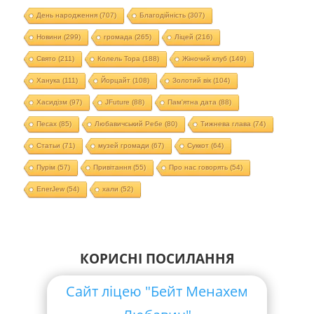
День народження
(707)
Благодійність
(307)
Новини
(299)
громада
(265)
Ліцей
(216)
Свято
(211)
Колель Тора
(188)
Жіночий клуб
(149)
Ханука
(111)
Йорцайт
(108)
Золотий вік
(104)
Хасидізм
(97)
JFuture
(88)
Пам'ятна дата
(88)
Песах
(85)
Любавичський Ребе
(80)
Тижнева глава
(74)
Статьи
(71)
музей громади
(67)
Суккот
(64)
Пурім
(57)
Привітання
(55)
Про нас говорять
(54)
EnerJew
(54)
хали
(52)
КОРИСНІ ПОСИЛАННЯ
Сайт ліцею "Бейт Менахем