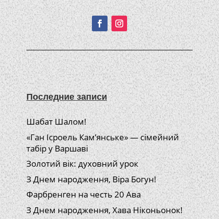
Подписывайтесь!
Последние записи
Шабат Шалом!
«Ган Ісроель Кам’янське» — сімейний
табір у Варшаві
Золотий вік: духовний урок
З Днем народження, Віра Богун!
Фарбренген на честь 20 Ава
З Днем народження, Хава Ніконьонок!