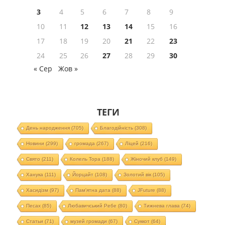
3
4
5
6
7
8
9
10
11
12
13
14
15
16
17
18
19
20
21
22
23
24
25
26
27
28
29
30
« Сер
Жов »
ТЕГИ
День народження
(705)
Благодійність
(308)
Новини
(299)
громада
(267)
Ліцей
(216)
Свято
(211)
Колель Тора
(188)
Жіночий клуб
(149)
Ханука
(111)
Йорцайт
(108)
Золотий вік
(105)
Хасидізм
(97)
Пам'ятна дата
(88)
JFuture
(88)
Песах
(85)
Любавичський Ребе
(80)
Тижнева глава
(74)
Статьи
(71)
музей громади
(67)
Суккот
(64)