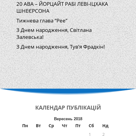
20 АВА – ЙОРЦАЙТ РАБІ ЛЕВІ-ІЦХАКА
ШНЕЄРСОНА
Тижнева глава “Рее”
З Днем народження, Світлана
Залевська!
З Днем народження, Тув’я Фрадкін!
КАЛЕНДАР
ПУБЛІКАЦІЙ
Вересень 2018
Пн
Вт
Ср
Чт
Пт
Сб
Нд
1
2