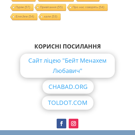
Пурім
(57)
Привітання
(55)
Про нас говорять
(54)
EnerJew
(54)
хали
(53)
КОРИСНІ ПОСИЛАННЯ
Сайт ліцею "Бейт Менахем
Любавич"
CHABAD.ORG
TOLDOT.COM