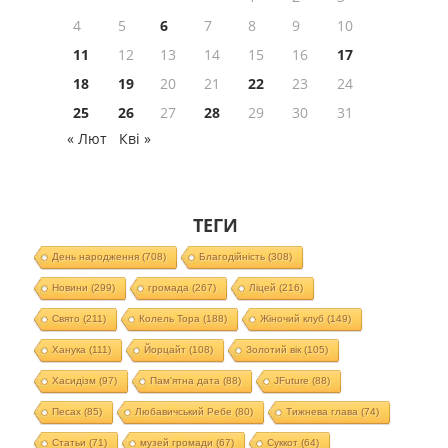
4
5
6
7
8
9
10
11
12
13
14
15
16
17
18
19
20
21
22
23
24
25
26
27
28
29
30
31
« Лют
Кві »
ТЕГИ
День народження
(708)
Благодійність
(308)
Новини
(299)
громада
(267)
Ліцей
(216)
Свято
(211)
Колель Тора
(188)
Жіночий клуб
(149)
Ханука
(111)
Йорцайт
(108)
Золотий вік
(105)
Хасидізм
(97)
Пам'ятна дата
(88)
JFuture
(88)
Песах
(85)
Любавичський Ребе
(80)
Тижнева глава
(74)
Статьи
(71)
музей громади
(67)
Суккот
(64)