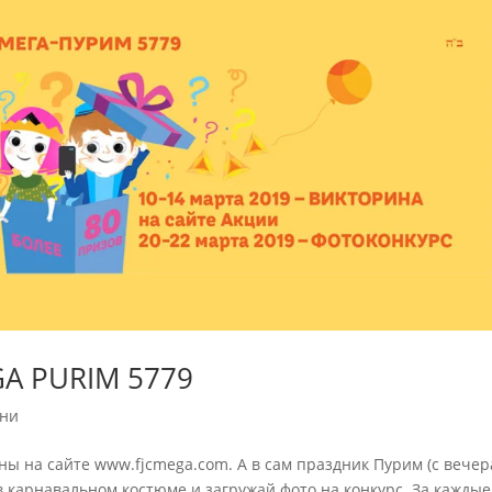
A PURIM 5779
ни
ны на сайте www.fjcmega.com. А в сам праздник Пурим (с вечер
в карнавальном костюме и загружай фото на конкурс. За каждые