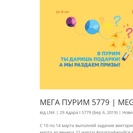
МЕГА ПУРИМ 5779 | MEG
від
LNK
|
29 Адара I 5779 (Бер 6, 2019)
|
Нови
С 10 по 14 марта выполняй задания виктори
марта до вечера 22 марта) фотографируйся 