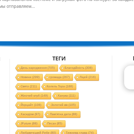
мы отправляем...
ТЕГИ
Й
День народження
(705)
Благодійність
(308)
Новини
(299)
громада
(267)
Ліцей
(216)
Свято
(211)
Колель Тора
(188)
Жіночий клуб
(149)
Ханука
(111)
Йорцайт
(108)
Золотий вік
(105)
Хасидізм
(97)
Пам'ятна дата
(88)
JFuture
(88)
Песах
(85)
Любавичський Ребе
(80)
Тижнева глава
(74)