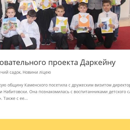
зовательного проекта Даркейну
ячий садок
,
Новини ліцею
скую общину Каменского посетила с дружеским визитом директо
и Набитовски. Она познакомилась с воспитанниками детского с
Также с ее...