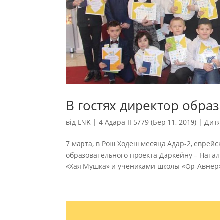
В гостях директор обра
від
LNK
|
4 Адара II 5779 (Бер 11, 2019)
|
Дит
7 марта, в Рош Ходеш месяца Адар-2, еврей
образовательного проекта Даркейну – Натал
«Хая Мушка» и учениками школы «Ор-Авнер». 