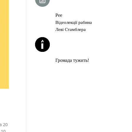
ГЛАВА ТОРИ
Рее
Відеолекції рабина
Леві Стамблера
ЙОРЦАЙТИ У
СЕРПНІ
Громада тужить!
а 20
 10