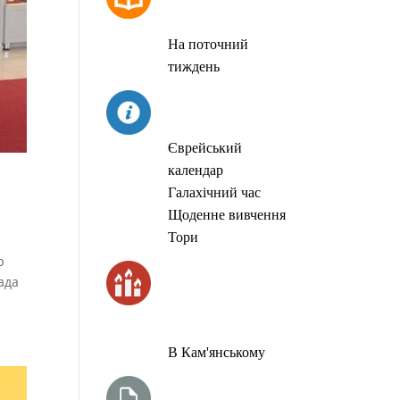
МОЛИТОВ
На поточний
тиждень
СЬОГОДНІ
Єврейський
календар
Галахічний час
Щоденне вивчення
Тори
р
ЧАС
ада
ЗАПАЛЮВАННЯ
СВІЧОК
В Кам'янському
ТИЖНЕВА