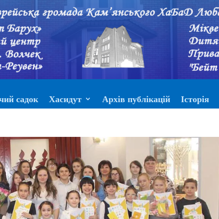
чий садок
Хасидут
Архів публікацій
Історія