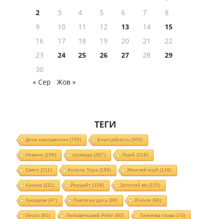
2
3
4
5
6
7
8
9
10
11
12
13
14
15
16
17
18
19
20
21
22
23
24
25
26
27
28
29
30
« Сер
Жов »
ТЕГИ
День народження
(705)
Благодійність
(308)
Новини
(299)
громада
(267)
Ліцей
(216)
Свято
(211)
Колель Тора
(188)
Жіночий клуб
(149)
Ханука
(111)
Йорцайт
(108)
Золотий вік
(105)
Хасидізм
(97)
Пам'ятна дата
(88)
JFuture
(88)
Песах
(85)
Любавичський Ребе
(80)
Тижнева глава
(74)