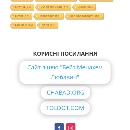
Статьи
(71)
музей громади
(67)
Суккот
(64)
Пурім
(57)
Привітання
(55)
Про нас говорять
(54)
EnerJew
(54)
хали
(53)
КОРИСНІ ПОСИЛАННЯ
Сайт ліцею "Бейт Менахем
Любавич"
CHABAD.ORG
TOLDOT.COM