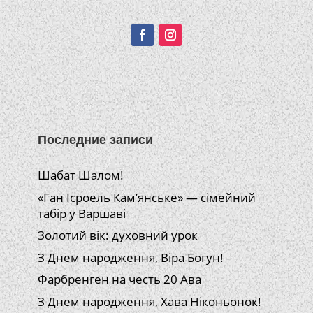
Подписывайтесь!
Последние записи
Шабат Шалом!
«Ган Ісроель Кам’янське» — сімейний
табір у Варшаві
Золотий вік: духовний урок
З Днем народження, Віра Богун!
Фарбренген на честь 20 Ава
З Днем народження, Хава Ніконьонок!