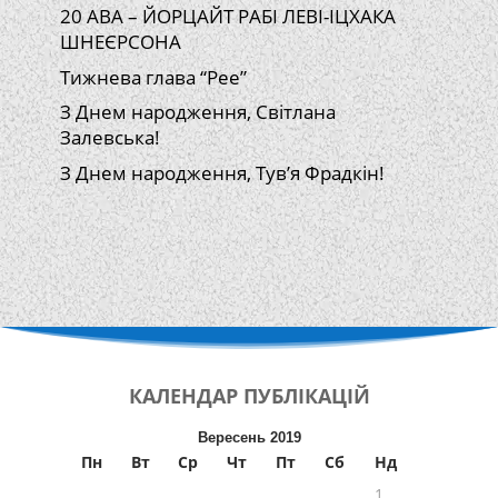
20 АВА – ЙОРЦАЙТ РАБІ ЛЕВІ-ІЦХАКА
ШНЕЄРСОНА
Тижнева глава “Рее”
З Днем народження, Світлана
Залевська!
З Днем народження, Тув’я Фрадкін!
КАЛЕНДАР
ПУБЛІКАЦІЙ
Вересень 2019
Пн
Вт
Ср
Чт
Пт
Сб
Нд
1