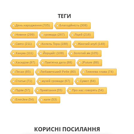
ТЕГИ
День народження
(705)
Благодійність
(308)
Новини
(299)
громада
(267)
Ліцей
(216)
Свято
(211)
Колель Тора
(188)
Жіночий клуб
(149)
Ханука
(111)
Йорцайт
(108)
Золотий вік
(105)
Хасидізм
(97)
Пам'ятна дата
(88)
JFuture
(88)
Песах
(85)
Любавичський Ребе
(80)
Тижнева глава
(74)
Статьи
(71)
музей громади
(67)
Суккот
(64)
Пурім
(57)
Привітання
(55)
Про нас говорять
(54)
EnerJew
(54)
хали
(53)
КОРИСНІ ПОСИЛАННЯ