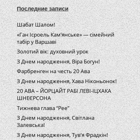
Последние записи
Шабат Шалом!
«Ган Ісроель Кам’янське» — сімейний
табір у Варшаві
Золотий вік: духовний урок
З Днем народження, Віра Богун!
Фарбренген на честь 20 Ава
З Днем народження, Хава Ніконьонок!
20 АВА – ЙОРЦАЙТ РАБІ ЛЕВІ-ІЦХАКА
ШНЕЄРСОНА
Тижнева глава “Рее”
З Днем народження, Світлана
Залевська!
З Днем народження, Тув’я Фрадкін!