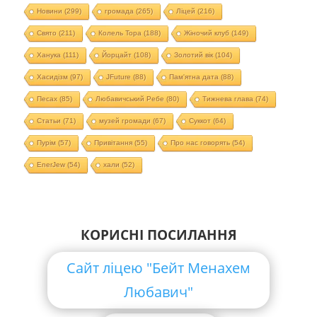
Новини
(299)
громада
(265)
Ліцей
(216)
Свято
(211)
Колель Тора
(188)
Жіночий клуб
(149)
Ханука
(111)
Йорцайт
(108)
Золотий вік
(104)
Хасидізм
(97)
JFuture
(88)
Пам'ятна дата
(88)
Песах
(85)
Любавичський Ребе
(80)
Тижнева глава
(74)
Статьи
(71)
музей громади
(67)
Суккот
(64)
Пурім
(57)
Привітання
(55)
Про нас говорять
(54)
EnerJew
(54)
хали
(52)
КОРИСНІ ПОСИЛАННЯ
Сайт ліцею "Бейт Менахем
Любавич"