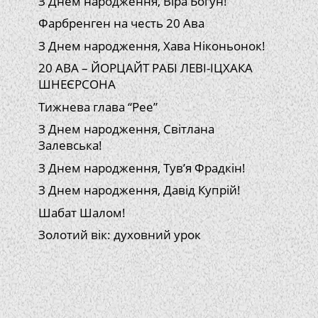
З Днем народження, Віра Богун!
Фарбренген на честь 20 Ава
З Днем народження, Хава Ніконьонок!
20 АВА – ЙОРЦАЙТ РАБІ ЛЕВІ-ІЦХАКА
ШНЕЄРСОНА
Тижнева глава “Рее”
З Днем народження, Світлана
Залевська!
З Днем народження, Тув’я Фрадкін!
З Днем народження, Давід Купрій!
Шабат Шалом!
Золотий вік: духовний урок