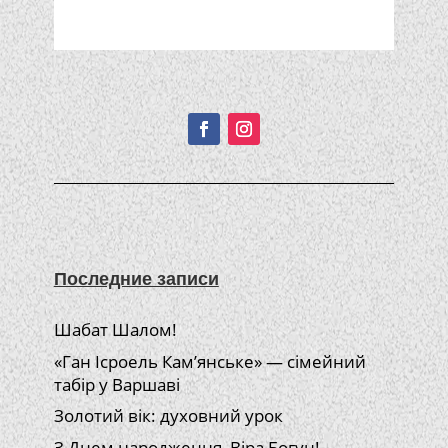
Подписывайтесь!
Последние записи
Шабат Шалом!
«Ган Ісроель Кам’янське» — сімейний
табір у Варшаві
Золотий вік: духовний урок
З Днем народження, Віра Богун!