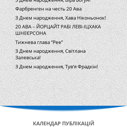
Фарбренген на честь 20 Ава
З Днем народження, Хава Ніконьонок!
20 АВА – ЙОРЦАЙТ РАБІ ЛЕВІ-ІЦХАКА
ШНЕЄРСОНА
Тижнева глава “Рее”
З Днем народження, Світлана
Залевська!
З Днем народження, Тув’я Фрадкін!
КАЛЕНДАР
ПУБЛІКАЦІЙ