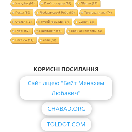
Хасидізм
(97)
Пам'ятна дата
(88)
JFuture
(88)
Песах
(85)
Любавичський Ребе
(80)
Тижнева глава
(74)
Статьи
(71)
музей громади
(67)
Суккот
(64)
Пурім
(57)
Привітання
(55)
Про нас говорять
(54)
EnerJew
(54)
хали
(53)
КОРИСНІ ПОСИЛАННЯ
Сайт ліцею "Бейт Менахем
Любавич"
CHABAD.ORG
TOLDOT.COM