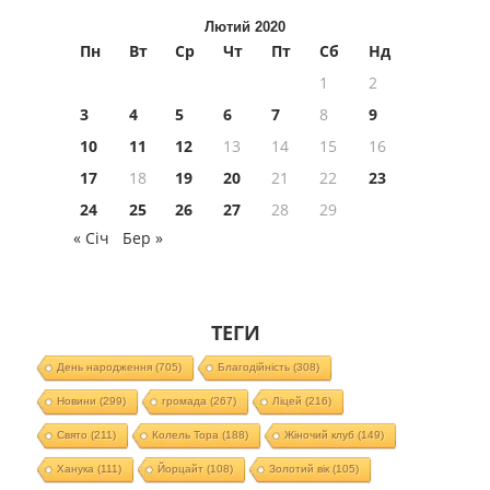
Лютий 2020
Пн
Вт
Ср
Чт
Пт
Сб
Нд
1
2
3
4
5
6
7
8
9
10
11
12
13
14
15
16
17
18
19
20
21
22
23
24
25
26
27
28
29
« Січ
Бер »
ТЕГИ
День народження
(705)
Благодійність
(308)
Новини
(299)
громада
(267)
Ліцей
(216)
Свято
(211)
Колель Тора
(188)
Жіночий клуб
(149)
Ханука
(111)
Йорцайт
(108)
Золотий вік
(105)