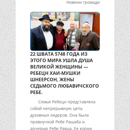
Новини громади
22 ШВАТА 5748 ГОДА ИЗ
ЭТОГО МИРА УШЛА ДУША
ВЕЛИКОЙ ЖЕНЩИНЫ —
РЕБЕЦН ХАИ-МУШКИ
ШНЕЕРСОН, ЖЕНЫ
СЕДЬМОГО ЛЮБАВИЧСКОГО
РЕБЕ.
Семья Ребецн представляла
собой непрерывную цепь
духовных лидеров. Она была
правнучкой Ребе Рашаба и
дочерью Ребе Раяца. Ее корни