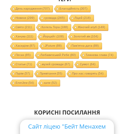
День народження
(707)
Благодійність
(307)
Новини
(299)
громада
(265)
Ліцей
(216)
Свято
(211)
Колель Тора
(188)
Жіночий клуб
(149)
Ханука
(111)
Йорцайт
(108)
Золотий вік
(104)
Хасидізм
(97)
JFuture
(88)
Пам'ятна дата
(88)
Песах
(85)
Любавичський Ребе
(80)
Тижнева глава
(74)
Статьи
(71)
музей громади
(67)
Суккот
(64)
Пурім
(57)
Привітання
(55)
Про нас говорять
(54)
EnerJew
(54)
хали
(52)
КОРИСНІ ПОСИЛАННЯ
Сайт ліцею "Бейт Менахем