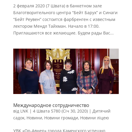
2 февраля 2020 (7 Швата) в банкетном зале
Благотворительного центра “Бейт Барух” и Синаги
“Бейт Реувен” состоится фарбренген с известным
лектором Мендл Тайхман. Начало в 17:00.
Приглашаются все желающие. Будем рады Вас...
Международное сотрудничество
від
LNK
|
4 Швата 5780 (Січ 30, 2020)
|
Дитячий
садок
,
Новини
,
Новини громади
,
Новини ліцею
УВК «Ор-Авнер» города Каменского успешно