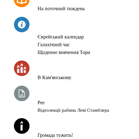
На поточний тиждень
СЬОГОДНІ
Єврейський календар
Галахічний час
Щоденне вивчення Тори
ЧАС ЗАПАЛЮВАННЯ СВІЧОК
В Кам'янському
ТИЖНЕВА ГЛАВА ТОРИ
Рее
Відеолекції рабина Леві Стамблера
ЙОРЦАЙТИ У СЕРПНІ
Громада тужить!