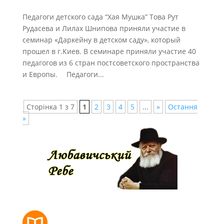
Педагоги детского сада “Хая Мушка” Това Рут
Рудасева и Лилах Шнипова приняли участие в
семинар «Даркейну в детском саду», который
прошел в г.Киев. В семинаре приняли участие 40
педагогов из 6 стран постсоветского пространства
и Европы. ⠀ Педагоги...
Сторінка 1 з 7
1
2
3
4
5
...
»
Остання
»
РОЗКЛАД МОЛИТОВ