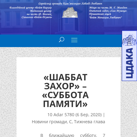
«ШАББАТ
ЗАХОР» –
«СУББОТА
ПАМЯТИ»
10 Adar 5780 (6 Бер, 2020)
|
Новини громади
,
С
,
Тижнева глава
В ближайшую субботу, 7