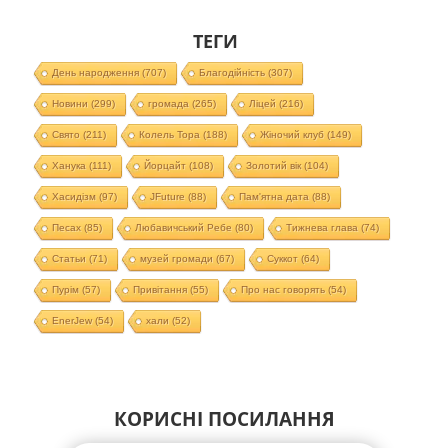
ТЕГИ
День народження
(707)
Благодійність
(307)
Новини
(299)
громада
(265)
Ліцей
(216)
Свято
(211)
Колель Тора
(188)
Жіночий клуб
(149)
Ханука
(111)
Йорцайт
(108)
Золотий вік
(104)
Хасидізм
(97)
JFuture
(88)
Пам'ятна дата
(88)
Песах
(85)
Любавичський Ребе
(80)
Тижнева глава
(74)
Статьи
(71)
музей громади
(67)
Суккот
(64)
Пурім
(57)
Привітання
(55)
Про нас говорять
(54)
EnerJew
(54)
хали
(52)
КОРИСНІ ПОСИЛАННЯ