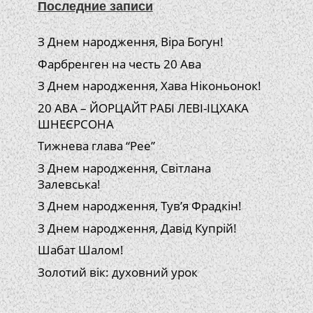
Последние записи
З Днем народження, Віра Богун!
Фарбренген на честь 20 Ава
З Днем народження, Хава Ніконьонок!
20 АВА – ЙОРЦАЙТ РАБІ ЛЕВІ-ІЦХАКА
ШНЕЄРСОНА
Тижнева глава “Рее”
З Днем народження, Світлана
Залевська!
З Днем народження, Тув’я Фрадкін!
З Днем народження, Давід Купрій!
Шабат Шалом!
Золотий вік: духовний урок