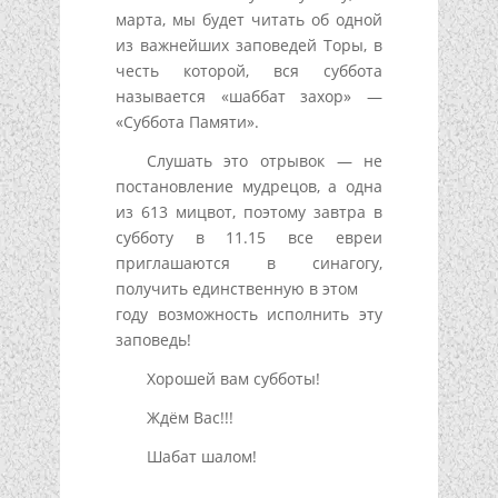
марта, мы будет читать об одной
из важнейших заповедей Торы, в
честь которой, вся суббота
называется «шаббат захор» —
«Суббота Памяти».
Слушать это отрывок — не
постановление мудрецов, а одна
из 613 мицвот, поэтому завтра в
субботу в 11.15 все евреи
приглашаются в синагогу,
получить единственную в этом
году возможность исполнить эту
заповедь!
Хорошей вам субботы!
Ждём Вас!!!
Шабат шалом!