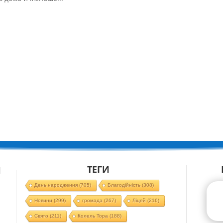
ТЕГИ
Й
День народження
(705)
Благодійність
(308)
Новини
(299)
громада
(267)
Ліцей
(216)
Свято
(211)
Колель Тора
(188)