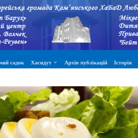
чий садок
Хасидут
Архів публікацій
Історія