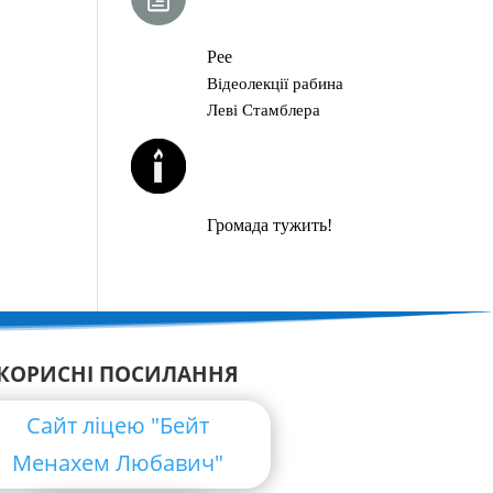
ГЛАВА ТОРИ
Рее
Відеолекції рабина
Леві Стамблера
ЙОРЦАЙТИ У
СЕРПНІ
Громада тужить!
КОРИСНІ ПОСИЛАННЯ
Сайт ліцею "Бейт
Менахем Любавич"