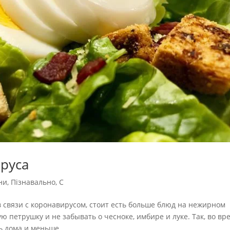
руса
ни
,
Пізнавально
,
С
в связи с коронавирусом, стоит есть больше блюд на нежирном
ю петрушку и не забывать о чесноке, имбире и луке. Так, во вр
 дома и меньше...