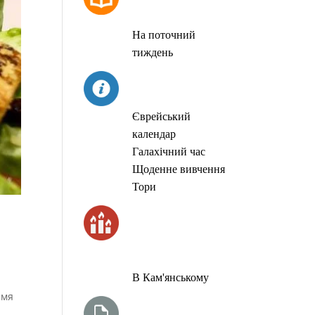
МОЛИТОВ
На поточний
тиждень
СЬОГОДНІ
Єврейський
календар
Галахічний час
Щоденне вивчення
Тори
ЧАС
ЗАПАЛЮВАННЯ
СВІЧОК
В Кам'янському
емя
ТИЖНЕВА