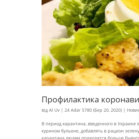
Профилактика коронави
від
Al Uv
|
24 Adar 5780 (Бер 20, 2020)
|
Нови
В период карантина, введенного в Украине 
курином бульоне, добавлять в рацион зелену
карантина людям приходится больше бывать