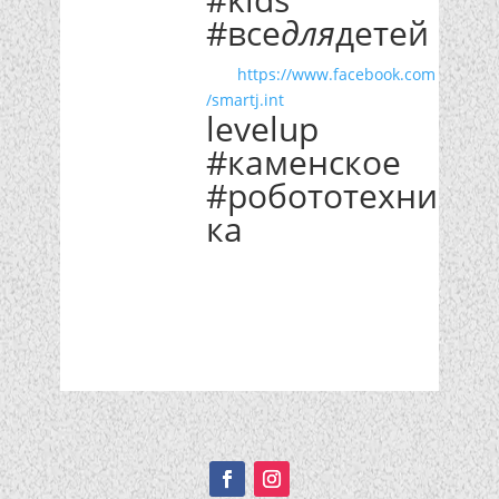
#все
для
детей
https://www.facebook.com
/smartj.int
levelup
#каменское
#робототехни
ка
Подписывайтесь!