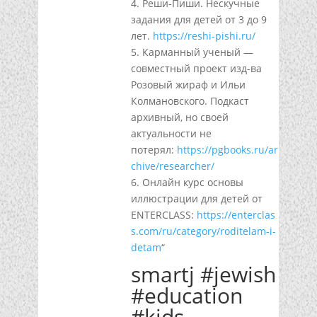
4. Реши-Пиши. Нескучные
задания для детей от 3 до 9
лет.
https://reshi-pishi.ru/
5. Карманный ученый —
совместный проект изд-ва
Розовый жираф и Ильи
Колмановского. Подкаст
архивный, но своей
актуальности не
потерял:
https://pgbooks.ru/ar
chive/researcher/
6. Онлайн курс основы
иллюстрации для детей от
ENTERCLASS:
https://enterclas
s.com/ru/category/roditelam-i-
detam
“
smartj #jewish
#education
#kids