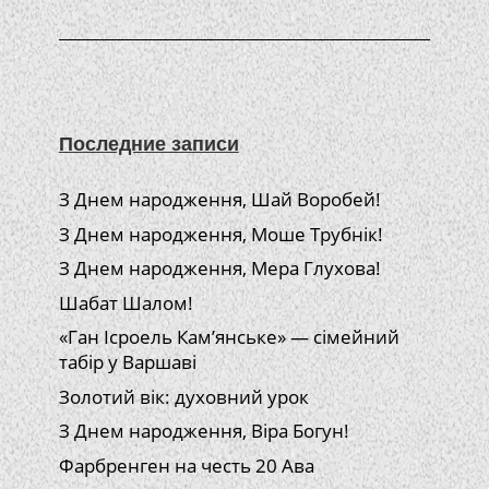
Последние записи
З Днем народження, Шай Воробей!
З Днем народження, Моше Трубнік!
З Днем народження, Мера Глухова!
Шабат Шалом!
«Ган Ісроель Кам’янське» — сімейний
табір у Варшаві
Золотий вік: духовний урок
З Днем народження, Віра Богун!
Фарбренген на честь 20 Ава