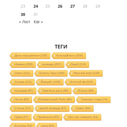
23
24
25
26
27
28
29
30
31
« Лют
Кві »
ТЕГИ
День народження
(708)
Благодійність
(308)
Новини
(299)
громада
(267)
Ліцей
(216)
Свято
(211)
Колель Тора
(188)
Жіночий клуб
(149)
Ханука
(111)
Йорцайт
(108)
Золотий вік
(105)
Хасидізм
(97)
Пам'ятна дата
(88)
JFuture
(88)
Песах
(85)
Любавичський Ребе
(80)
Тижнева глава
(74)
Статьи
(71)
музей громади
(67)
Суккот
(64)
Пурім
(57)
Привітання
(55)
Про нас говорять
(54)
EnerJew
(54)
хали
(53)