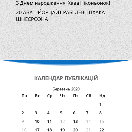
З Днем народження, Хава Ніконьонок!
20 АВА – ЙОРЦАЙТ РАБІ ЛЕВІ-ІЦХАКА
ШНЕЄРСОНА
КАЛЕНДАР
ПУБЛІКАЦІЙ
Березень 2020
Пн
Вт
Ср
Чт
Пт
Сб
Нд
1
2
3
4
5
6
7
8
9
10
11
12
13
14
15
16
17
18
19
20
21
22