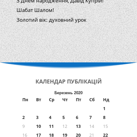
З Днем народження, Давід Купрій!
Шабат Шалом!
Золотий вік: духовний урок
КАЛЕНДАР
ПУБЛІКАЦІЙ
Березень 2020
Пн
Вт
Ср
Чт
Пт
Сб
Нд
1
2
3
4
5
6
7
8
9
10
11
12
13
14
15
16
17
18
19
20
21
22