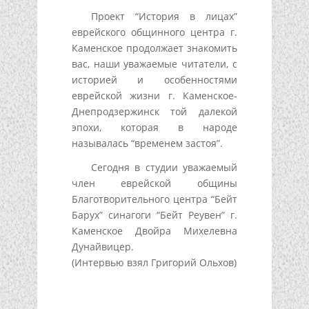
Проект “История в лицах”
еврейского общинного центра г.
Каменское продолжает знакомить
вас, наши уважаемые читатели, с
историей и особенностями
еврейской жизни г. Каменское-
Днепродзержинск той далекой
эпохи, которая в народе
называлась “временем застоя”.
Сегодня в студии уважаемый
член еврейской общины
Благотворительного центра “Бейт
Барух” синагоги “Бейт Реувен” г.
Каменское Двойра Михелевна
Дунайвицер.
(Интервью взял Григорий Ольхов)