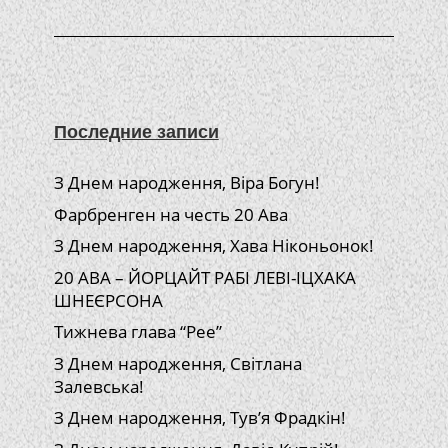
Последние записи
З Днем народження, Віра Богун!
Фарбренген на честь 20 Ава
З Днем народження, Хава Ніконьонок!
20 АВА – ЙОРЦАЙТ РАБІ ЛЕВІ-ІЦХАКА
ШНЕЄРСОНА
Тижнева глава “Рее”
З Днем народження, Світлана
Залевська!
З Днем народження, Тув’я Фрадкін!