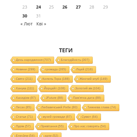
23
24
25
26
27
28
29
30
31
« Лют
Кві »
ТЕГИ
День народження
(707)
Благодійність
(307)
Новини
(299)
громада
(265)
Ліцей
(216)
Свято
(211)
Колель Тора
(188)
Жіночий клуб
(149)
Ханука
(111)
Йорцайт
(108)
Золотий вік
(104)
Хасидізм
(97)
JFuture
(88)
Пам'ятна дата
(88)
Песах
(85)
Любавичський Ребе
(80)
Тижнева глава
(74)
Статьи
(71)
музей громади
(67)
Суккот
(64)
Пурім
(57)
Привітання
(55)
Про нас говорять
(54)
EnerJew
(54)
хали
(52)