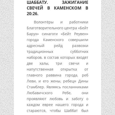
ШАББАТУ. ЗАЖИГАНИЕ
СВЕЧЕЙ В КАМЕНСКОМ В
20:26.
Волонтёры и работники
Благотворительного центра «Бейт
Барух» синагоги «Бейт Реувен»
города Каменского совершили
адресный рейд развозки
традиционных субботних
наборов, в состав которых входят
две халы, три свечи и
напутственная открытка от
главного раввина города, реб
Леви, и его жены, ребецн Дины
Стамблер. Являясь посланниками
Любавичского Ребе, они
проявляют любовь и заботу о
каждом еврее нашего города и
стараются, чтобы Шаббат был