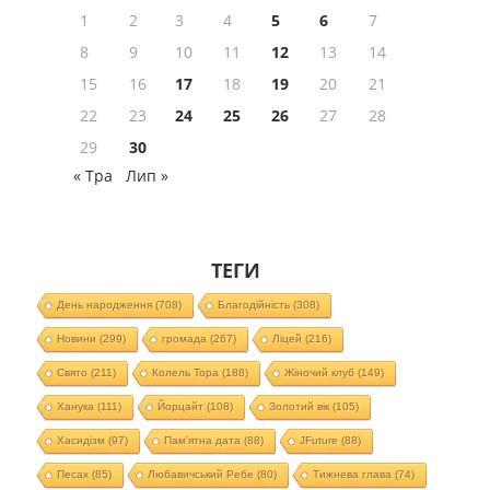
1
2
3
4
5
6
7
8
9
10
11
12
13
14
15
16
17
18
19
20
21
22
23
24
25
26
27
28
29
30
« Тра
Лип »
ТЕГИ
День народження
(708)
Благодійність
(308)
Новини
(299)
громада
(267)
Ліцей
(216)
Свято
(211)
Колель Тора
(188)
Жіночий клуб
(149)
Ханука
(111)
Йорцайт
(108)
Золотий вік
(105)
Хасидізм
(97)
Пам'ятна дата
(88)
JFuture
(88)
Песах
(85)
Любавичський Ребе
(80)
Тижнева глава
(74)