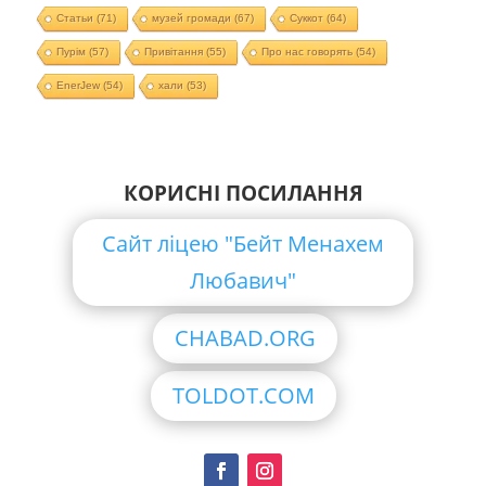
Статьи
(71)
музей громади
(67)
Суккот
(64)
Пурім
(57)
Привітання
(55)
Про нас говорять
(54)
EnerJew
(54)
хали
(53)
КОРИСНІ ПОСИЛАННЯ
Сайт ліцею "Бейт Менахем
Любавич"
CHABAD.ORG
TOLDOT.COM