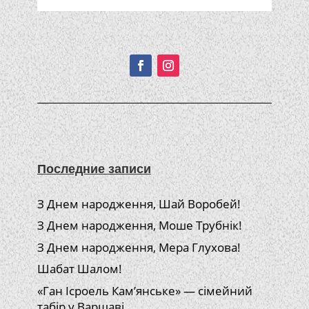
Подписывайтесь!
Последние записи
З Днем народження, Шай Воробей!
З Днем народження, Моше Трубнік!
З Днем народження, Мера Глухова!
Шабат Шалом!
«Ган Ісроель Кам’янське» — сімейний
табір у Варшаві