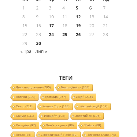
1
2
3
4
5
6
7
8
9
10
11
12
13
14
15
16
17
18
19
20
21
22
23
24
25
26
27
28
29
30
« Тра
Лип »
ТЕГИ
День народження
(705)
Благодійність
(308)
Новини
(299)
громада
(267)
Ліцей
(216)
Свято
(211)
Колель Тора
(188)
Жіночий клуб
(149)
Ханука
(111)
Йорцайт
(108)
Золотий вік
(105)
Хасидізм
(97)
Пам'ятна дата
(88)
JFuture
(88)
Песах
(85)
Любавичський Ребе
(80)
Тижнева глава
(74)