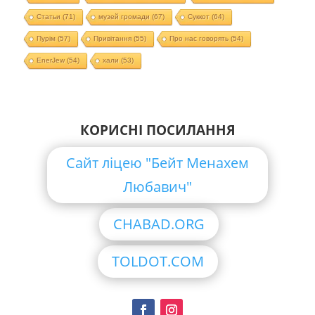
Статьи
(71)
музей громади
(67)
Суккот
(64)
Пурім
(57)
Привітання
(55)
Про нас говорять
(54)
EnerJew
(54)
хали
(53)
КОРИСНІ ПОСИЛАННЯ
Сайт ліцею "Бейт Менахем
Любавич"
CHABAD.ORG
TOLDOT.COM