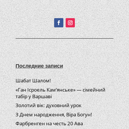
Подписывайтесь!
Последние записи
Шабат Шалом!
«Ган Ісроель Кам’янське» — сімейний
табір у Варшаві
Золотий вік: духовний урок
З Днем народження, Віра Богун!
Фарбренген на честь 20 Ава