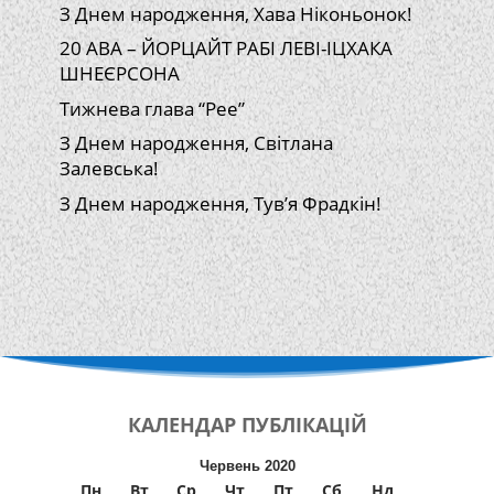
З Днем народження, Хава Ніконьонок!
20 АВА – ЙОРЦАЙТ РАБІ ЛЕВІ-ІЦХАКА
ШНЕЄРСОНА
Тижнева глава “Рее”
З Днем народження, Світлана
Залевська!
З Днем народження, Тув’я Фрадкін!
КАЛЕНДАР
ПУБЛІКАЦІЙ
Червень 2020
Пн
Вт
Ср
Чт
Пт
Сб
Нд