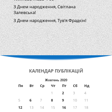
З Днем народження, Світлана
Залевська!
З Днем народження, Тув’я Фрадкін!
КАЛЕНДАР
ПУБЛІКАЦІЙ
Жовтень 2020
Пн
Вт
Ср
Чт
Пт
Сб
Нд
1
2
3
4
5
6
7
8
9
10
11
12
13
14
15
16
17
18