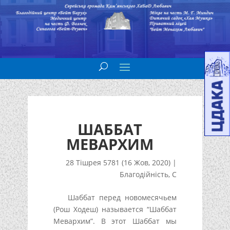
ШАББАТ
МЕВАРХИМ
28 Тішрея 5781 (16 Жов, 2020)
|
Благодійність
,
С
Шаббат перед новомесячьем
(Рош Ходеш) называется “Шаббат
Мевархим”. В этот Шаббат мы