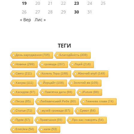
19
20
21
22
23
24
25
26
27
28
29
30
31
« Вер
Лис »
ТЕГИ
День народження
(705)
Благодійність
(308)
Новини
(299)
громада
(267)
Ліцей
(216)
Свято
(211)
Колель Тора
(188)
Жіночий клуб
(149)
Ханука
(111)
Йорцайт
(108)
Золотий вік
(105)
Хасидізм
(97)
Пам'ятна дата
(88)
JFuture
(88)
Песах
(85)
Любавичський Ребе
(80)
Тижнева глава
(74)
Статьи
(71)
музей громади
(67)
Суккот
(64)
Пурім
(57)
Привітання
(55)
Про нас говорять
(54)
EnerJew
(54)
хали
(53)