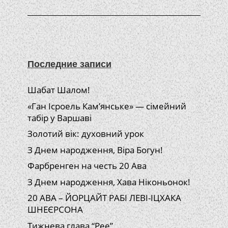
Последние записи
Шабат Шалом!
«Ган Ісроель Кам’янське» — сімейний
табір у Варшаві
Золотий вік: духовний урок
З Днем народження, Віра Богун!
Фарбренген на честь 20 Ава
З Днем народження, Хава Ніконьонок!
20 АВА – ЙОРЦАЙТ РАБІ ЛЕВІ-ІЦХАКА
ШНЕЄРСОНА
Тижнева глава “Рее”