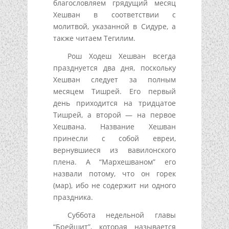
благословляем грядущий месяц
Хешван в соответствии с
молитвой, указанной в Сидуре, а
также читаем Тегилим.
Рош Ходеш Хешван всегда
празднуется два дня, поскольку
Хешван следует за полным
месяцем Тишрей. Его первый
день приходится на тридцатое
Тишрей, а второй — на первое
Хешвана. Название Хешван
принесли с собой евреи,
вернувшиеся из вавилонского
плена. А “Мархешваном” его
назвали потому, что он горек
(мар), ибо не содержит ни одного
праздника.
Суббота недельной главы
“Брейшит”, которая называется