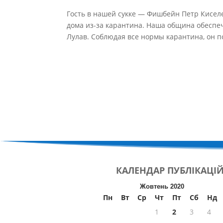
Гость в нашей сукке — Фишбейн Петр Кисел
дома из-за карантина. Наша община обеспеч
Лулав. Соблюдая все нормы карантина, он п
КАЛЕНДАР
ПУБЛІКАЦІ
Жовтень 2020
Пн
Вт
Ср
Чт
Пт
Сб
Нд
1
2
3
4