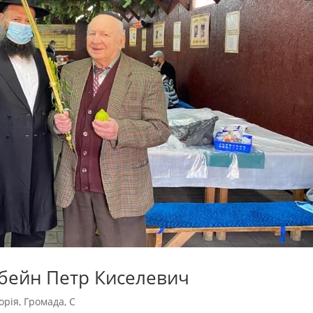
бейн Петр Киселевич
торія
,
Громада
,
С