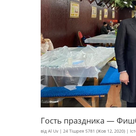
Гость праздника — Фиш
від
Al Uv
|
24 Тішрея 5781 (Жов 12, 2020)
|
Іс