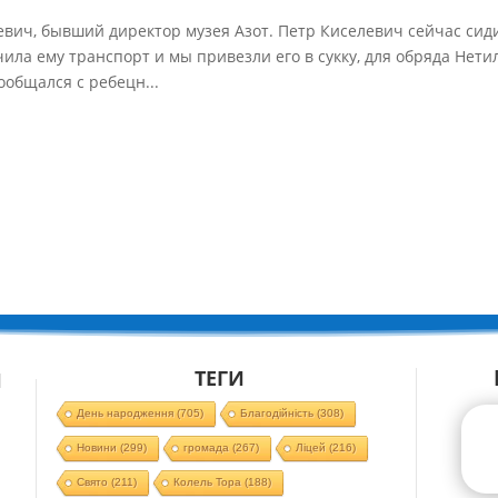
евич, бывший директор музея Азот. Петр Киселевич сейчас сид
ила ему транспорт и мы привезли его в сукку, для обряда Нети
ообщался с ребецн...
ТЕГИ
Й
День народження
(705)
Благодійність
(308)
Новини
(299)
громада
(267)
Ліцей
(216)
Свято
(211)
Колель Тора
(188)