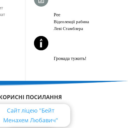
ГЛАВА ТОРИ
ит
лат
Рее
Відеолекції рабина
Леві Стамблера
ЙОРЦАЙТИ У
СЕРПНІ
Громада тужить!
КОРИСНІ ПОСИЛАННЯ
Сайт ліцею "Бейт
Менахем Любавич"