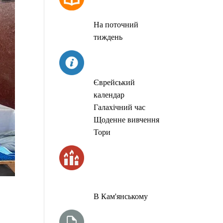
МОЛИТОВ
На поточний
тиждень
СЬОГОДНІ
Єврейський
календар
Галахічний час
Щоденне вивчення
Тори
ЧАС
ЗАПАЛЮВАННЯ
СВІЧОК
В Кам'янському
ТИЖНЕВА