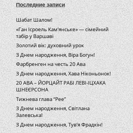
Последние записи
Шабат Шалом!
«Ган Ісроель Кам’янське» — сімейний
табір у Варшаві
Золотий вік: духовний урок
З Днем народження, Віра Богун!
Фарбренген на честь 20 Ава
З Днем народження, Хава Ніконьонок!
20 АВА – ЙОРЦАЙТ РАБІ ЛЕВІ-ІЦХАКА
ШНЕЄРСОНА
Тижнева глава “Рее”
З Днем народження, Світлана
Залевська!
З Днем народження, Тув’я Фрадкін!