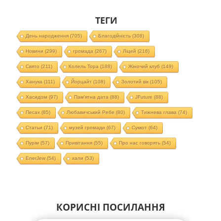
ТЕГИ
День народження
(705)
Благодійність
(308)
Новини
(299)
громада
(267)
Ліцей
(216)
Свято
(211)
Колель Тора
(188)
Жіночий клуб
(149)
Ханука
(111)
Йорцайт
(108)
Золотий вік
(105)
Хасидізм
(97)
Пам'ятна дата
(88)
JFuture
(88)
Песах
(85)
Любавичський Ребе
(80)
Тижнева глава
(74)
Статьи
(71)
музей громади
(67)
Суккот
(64)
Пурім
(57)
Привітання
(55)
Про нас говорять
(54)
EnerJew
(54)
хали
(53)
КОРИСНІ ПОСИЛАННЯ