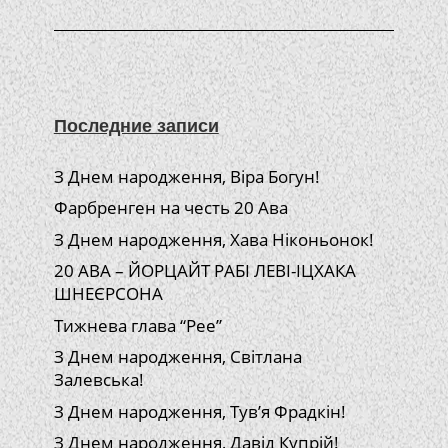
Последние записи
З Днем народження, Віра Богун!
Фарбренген на честь 20 Ава
З Днем народження, Хава Ніконьонок!
20 АВА – ЙОРЦАЙТ РАБІ ЛЕВІ-ІЦХАКА
ШНЕЄРСОНА
Тижнева глава “Рее”
З Днем народження, Світлана
Залевська!
З Днем народження, Тув’я Фрадкін!
З Днем народження, Давід Купрій!