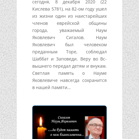
сегодня, 8 декабря 2020 (22
Кислева 5781), на 82-ом году ушел
из жизни один из наистарейших
членов еврейской общины
города, уважаемый Наум
Яковлевич Сигалов. Наум
Яковлевич был человеком
преданным Торе, соблюдал
Шаббат и Заповеди. Веру во Вс-
вышнего передал детям и внукам.
Светлая память о Науме
Яковлевиче навсегда сохранится
в нашей памяти…