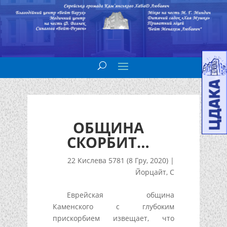
ОБЩИНА
СКОРБИТ…
22 Кислева 5781 (8 Гру, 2020)
|
Йорцайт
,
С
Еврейская община
Каменского с глубоким
прискорбием извещает, что