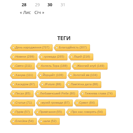
28
29
30
31
« Лис
Січ »
ТЕГИ
День народження
(707)
Благодійність
(307)
Новини
(299)
громада
(265)
Ліцей
(216)
Свято
(211)
Колель Тора
(188)
Жіночий клуб
(149)
Ханука
(111)
Йорцайт
(108)
Золотий вік
(104)
Хасидізм
(97)
JFuture
(88)
Пам'ятна дата
(88)
Песах
(85)
Любавичський Ребе
(80)
Тижнева глава
(74)
Статьи
(71)
музей громади
(67)
Суккот
(64)
Пурім
(57)
Привітання
(55)
Про нас говорять
(54)
EnerJew
(54)
хали
(52)