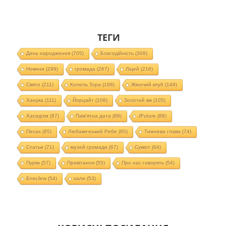
ТЕГИ
День народження
(705)
Благодійність
(308)
Новини
(299)
громада
(267)
Ліцей
(216)
Свято
(211)
Колель Тора
(188)
Жіночий клуб
(149)
Ханука
(111)
Йорцайт
(108)
Золотий вік
(105)
Хасидізм
(97)
Пам'ятна дата
(88)
JFuture
(88)
Песах
(85)
Любавичський Ребе
(80)
Тижнева глава
(74)
Статьи
(71)
музей громади
(67)
Суккот
(64)
Пурім
(57)
Привітання
(55)
Про нас говорять
(54)
EnerJew
(54)
хали
(53)