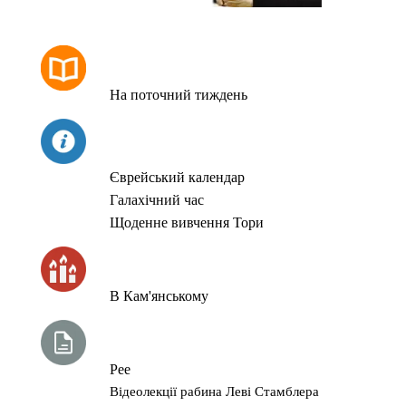
РОЗКЛАД МОЛИТОВ
На поточний тиждень
СЬОГОДНІ
Єврейський календар
Галахічний час
Щоденне вивчення Тори
ЧАС ЗАПАЛЮВАННЯ СВІЧОК
В Кам'янському
ТИЖНЕВА ГЛАВА ТОРИ
Рее
Відеолекції рабина Леві Стамблера