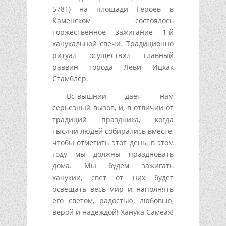
5781) на площади Героев в
Каменском состоялось
торжественное зажигание 1-й
ханукальной свечи. Традиционно
ритуал осуществил главный
раввин города Леви Ицхак
Стамблер.
Вс-вышний дает нам
серьезный вызов, и, в отличии от
традиций праздника, когда
тысячи людей собирались вместе,
чтобы отметить этот день, в этом
году мы должны праздновать
дома. Мы будем зажигать
ханукии, свет от них будет
освещать весь мир и наполнять
его светом, радостью, любовью,
верой и надеждой! Ханука Самеах!