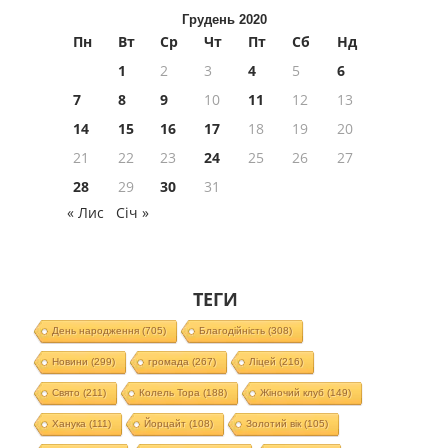
Грудень 2020
Пн
Вт
Ср
Чт
Пт
Сб
Нд
1
2
3
4
5
6
7
8
9
10
11
12
13
14
15
16
17
18
19
20
21
22
23
24
25
26
27
28
29
30
31
« Лис
Січ »
ТЕГИ
День народження
(705)
Благодійність
(308)
Новини
(299)
громада
(267)
Ліцей
(216)
Свято
(211)
Колель Тора
(188)
Жіночий клуб
(149)
Ханука
(111)
Йорцайт
(108)
Золотий вік
(105)