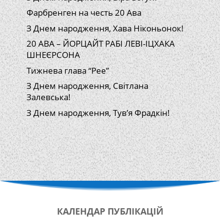
Фарбренген на честь 20 Ава
З Днем народження, Хава Ніконьонок!
20 АВА – ЙОРЦАЙТ РАБІ ЛЕВІ-ІЦХАКА
ШНЕЄРСОНА
Тижнева глава “Рее”
З Днем народження, Світлана
Залевська!
З Днем народження, Тув’я Фрадкін!
КАЛЕНДАР
ПУБЛІКАЦІЙ