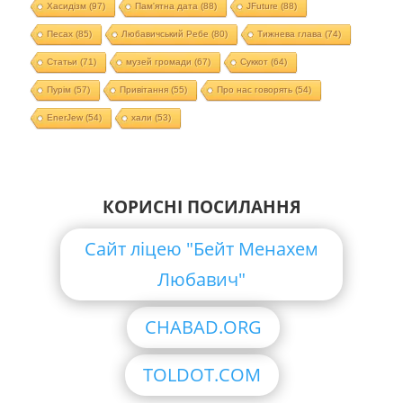
Хасидізм
(97)
Пам'ятна дата
(88)
JFuture
(88)
Песах
(85)
Любавичський Ребе
(80)
Тижнева глава
(74)
Статьи
(71)
музей громади
(67)
Суккот
(64)
Пурім
(57)
Привітання
(55)
Про нас говорять
(54)
EnerJew
(54)
хали
(53)
КОРИСНІ ПОСИЛАННЯ
Сайт ліцею "Бейт Менахем
Любавич"
CHABAD.ORG
TOLDOT.COM