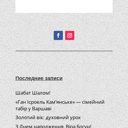
Подписывайтесь!
Последние записи
Шабат Шалом!
«Ган Ісроель Кам’янське» — сімейний
табір у Варшаві
Золотий вік: духовний урок
З Днем народження, Віра Богун!