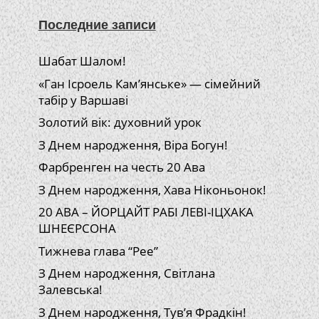
Последние записи
Шабат Шалом!
«Ган Ісроель Кам’янське» — сімейний
табір у Варшаві
Золотий вік: духовний урок
З Днем народження, Віра Богун!
Фарбренген на честь 20 Ава
З Днем народження, Хава Ніконьонок!
20 АВА – ЙОРЦАЙТ РАБІ ЛЕВІ-ІЦХАКА
ШНЕЄРСОНА
Тижнева глава “Рее”
З Днем народження, Світлана
Залевська!
З Днем народження, Тув’я Фрадкін!