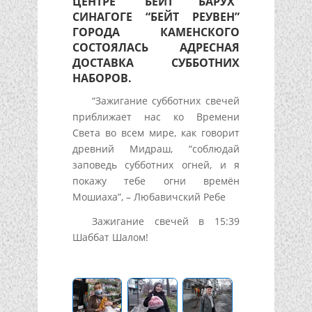
ЦЕНТРЕ “БЕЙТ БАРУХ”
СИНАГОГЕ “БЕЙТ РЕУВЕН”
ГОРОДА КАМЕНСКОГО
СОСТОЯЛАСЬ АДРЕСНАЯ
ДОСТАВКА СУББОТНИХ
НАБОРОВ.
“Зажигание субботних свечей
приближает нас ко Времени
Света во всем мире, как говорит
древний Мидраш, “соблюдай
заповедь субботних огней, и я
покажу тебе огни времён
Мошиаха”, – Любавичский Ребе
Зажигание свечей в 15:39
Шаббат Шалом!