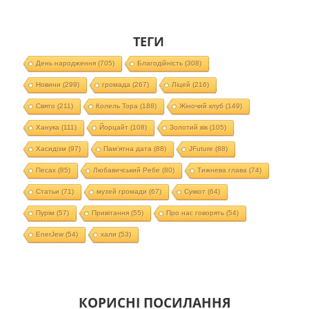
ТЕГИ
День народження
(705)
Благодійність
(308)
Новини
(299)
громада
(267)
Ліцей
(216)
Свято
(211)
Колель Тора
(188)
Жіночий клуб
(149)
Ханука
(111)
Йорцайт
(108)
Золотий вік
(105)
Хасидізм
(97)
Пам'ятна дата
(88)
JFuture
(88)
Песах
(85)
Любавичський Ребе
(80)
Тижнева глава
(74)
Статьи
(71)
музей громади
(67)
Суккот
(64)
Пурім
(57)
Привітання
(55)
Про нас говорять
(54)
EnerJew
(54)
хали
(53)
КОРИСНІ ПОСИЛАННЯ