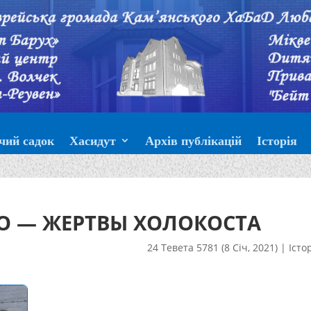
чий садок
Хасидут
Архів публікацій
Історія
О — ЖЕРТВЫ ХОЛОКОСТА
24 Тевета 5781 (8 Січ, 2021)
|
Істо