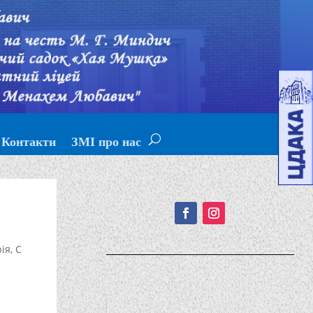
Контакти
ЗМІ про нас
Подписывайтесь!
рія
,
С