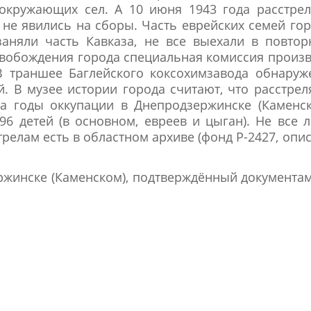
 окружающих сел. А 10 июня 1943 года расстре
не явились на сборы. Часть еврейских семей го
заняли часть Кавказа, не все выехали в повто
свобождения города специальная комиссия произ
В траншее Баглейского коксохимзавода обнару
ей. В музее истории города считают, что расстре
а годы оккупации в Днепродзержинске (Каменск
96 детей (в основном, евреев и цыган). Не все 
елам есть в областном архиве (фонд Р-2427, опис
ржинске (Каменском), подтверждённый документа