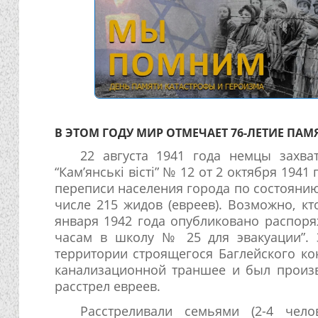
В ЭТОМ ГОДУ МИР ОТМЕЧАЕТ 76-ЛЕТИЕ ПАМ
22 августа 1941 года немцы захва
“Кам’янські вісті” № 12 от 2 октября 1941
переписи населения города по состоянию 
числе 215 жидов (евреев). Возможно, к
января 1942 года опубликовано распоря
часам в школу № 25 для эвакуации”. 
территории строящегося Баглейского к
канализационной траншее и был произве
расстрел евреев.
Расстреливали семьями (2-4 чел