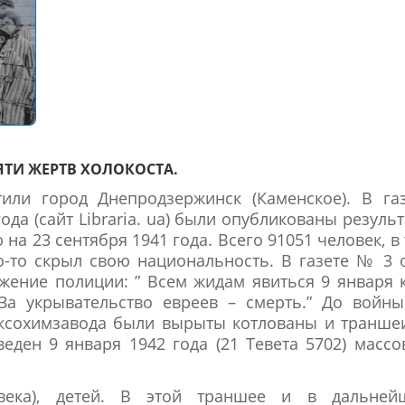
ЯТИ ЖЕРТВ ХОЛОКОСТА.
тили город Днепродзержинск (Каменское). В га
 года (сайт Libraria. ua) были опубликованы резуль
на 23 сентября 1941 года. Всего 91051 человек, в
то-то скрыл свою национальность. В газете № 3 
жение полиции: ” Всем жидам явиться 9 января 
За укрывательство евреев – смерть.” До войны
оксохимзавода были вырыты котлованы и транше
ден 9 января 1942 года (21 Тевета 5702) масс
овека), детей. В этой траншее и в дальней