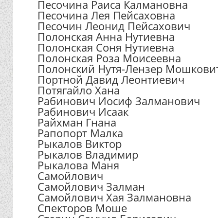
Песочина Раиса Калмановна
Песочина Лея Пейсаховна
Песочин Леонид Пейсахович
Полонская Анна Нутиевна
Полонская Соня Нутиевна
Полонская Роза Моисеевна
Полонский Нутя-Лензер Мошкови
Портной Давид Леонтиевич
Потягайло Хана
Рабинович Иосиф Залманович
Рабинович Исаак
Райхман Гнана
Рапопорт Малка
Рыкалов Виктор
Рыкалов Владимир
Рыкалова Маня
Самойлович
Самойлович Залман
Самойлович Хая Залмановна
Спекторов Моше