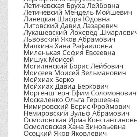
Летичевская Бруха Лейбовна
Летичевсий Мендель Мойшевич
Линецкая Шифра Юдовна
Литовский Давид Лазаревич
Лукашевский Йохевед Шмарлови
Львовский Яков Абрамович
Малкина Хана Рафаиловна
Миленькая София Евсеевна
Мишук Моисей
Могилянский Борис Лейбович
Моисеев Моисей Зельманович
Мойхиах Берко
Мойхиах Давид Беркович
Моргенштерн Ефим Соломонович
Москаленко Ольга Гершевна
Нимировский Борис Фроймович
Немировский Вульф Абрамович
Осмоловская Ирма Константинов
Осмоловская Хана Зиновьевна
Осоцкий Яков Яковлевич