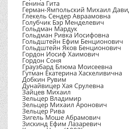
Генина Гита
Герман-Ямпольский Михаил Дави
Глекель Сендер Авраамовна
Голубчик Бэр Менделевич
Гольдман Мардук
Гольдман Ривка Иосифовна
Гольдштейн Ефим Бенционович
Гольдштейн Яков Бенционович
Гордон Иосиф Хаимович
Гордон Соня
Граузбард Блюма Моисеевна
Гутман Екатерина Хаскеливична
Добкин Рувим
Дунайвицер Хая Срулевна
Зайцев Михаил
Зельцер Владимир
Зельцер Михаил Аронович
Зельцер Рива
Зигель Моше Абрамович
Зискинд Ефим Лазаревич