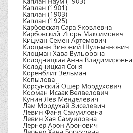
Каплан Наум (1903)
Каплан (1901)
Каплан (1903)
Каплан (1925)
Карбовская Сара Яковлевна
Карбовский Игорь Максимович
Кицман Семен Артемович
Клоцман Зиновий Шульманович
Клоцман Хава Вульфовна
Колодницкая Анна Владимировна
Колодницкая Соня
Коренблит Зельман
Копылова
Корсунский Ошер Мордухович
Кофман Исаак Велвелович
Кунин Лев Менделевич
Лам Мордухай Зиселевич
Левин Фаня Самуиловна
Левин Хая Самуиловна
Лернер Арон Аронович
Лернер Хана Боруховна