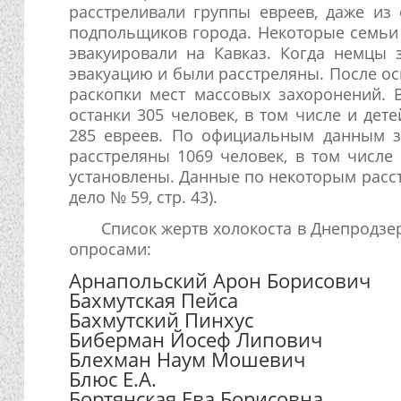
расстреливали группы евреев, даже из
подпольщиков города. Некоторые семьи 
эвакуировали на Кавказ. Когда немцы 
эвакуацию и были расстреляны. После о
раскопки мест массовых захоронений. 
останки 305 человек, в том числе и дет
285 евреев. По официальным данным з
расстреляны 1069 человек, в том числе 
установлены. Данные по некоторым расстр
дело № 59, стр. 43).
Список жертв холокоста в Днепродзе
опросами:
Арнапольский Арон Борисович
Бахмутская Пейса
Бахмутский Пинхус
Биберман Йосеф Липович
Блехман Наум Мошевич
Блюс Е.А.
Бортянская Ева Борисовна