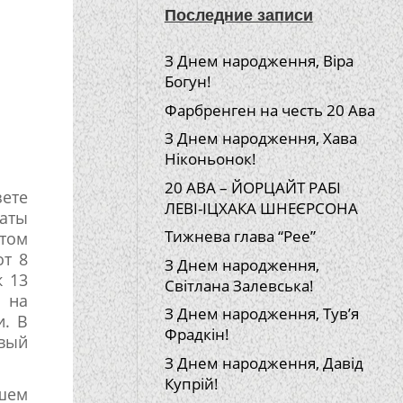
Последние записи
З Днем народження, Віра
Богун!
Фарбренген на честь 20 Ава
З Днем народження, Хава
Ніконьонок!
20 АВА – ЙОРЦАЙТ РАБІ
зете
ЛЕВІ-ІЦХАКА ШНЕЄРСОНА
таты
Тижнева глава “Рее”
 том
от 8
З Днем народження,
к 13
Світлана Залевська!
 на
З Днем народження, Тув’я
и. В
Фрадкін!
овый
З Днем народження, Давід
Купрій!
шем