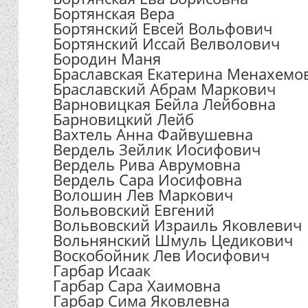
Бортянская Вера
Бортянский Евсей Вольфович
Бортянский Иссай Велволович
Бородин Маня
Браславская Екатерина Менахемо
Браславский Абрам Маркович
Варновицкая Бейла Лейбовна
Барновицкий Лейб
Вахтель Анна Файвушевна
Вердель Зейлик Иосифович
Вердель Рива Аврумовна
Вердель Сара Иосифовна
Волошин Лев Маркович
Вольвовский Евгений
Вольвовский Израиль Яковлевич
Вольнянский Шмуль Цедикович
Воскобойник Лев Иосифович
Гарбар Исаак
Гарбар Сара Хаимовна
Гарбар Сима Яковлевна