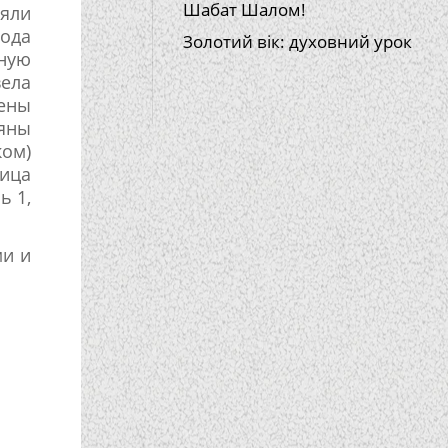
Шабат Шалом!
ляли
рода
Золотий вік: духовний урок
рную
вела
жены
ляны
ом)
лица
ь 1,
ми и