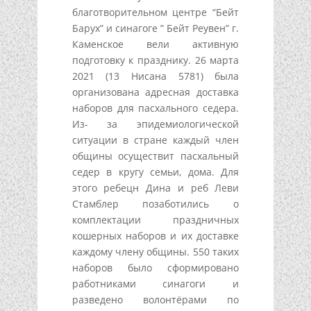
благотворительном центре “Бейт
Барух” и синагоге ” Бейт Реувен” г.
Каменское вели активную
подготовку к празднику. 26 марта
2021 (13 Нисана 5781) была
организована адресная доставка
наборов для пасхального седера.
Из- за эпидемиологической
ситуации в стране каждый член
общины осуществит пасхальный
седер в кругу семьи, дома. Для
этого ребецн Дина и реб Леви
Стамблер позаботились о
комплектации праздничных
кошерных наборов и их доставке
каждому члену общины. 550 таких
наборов было сформировано
работниками синагоги и
разведено волонтёрами по