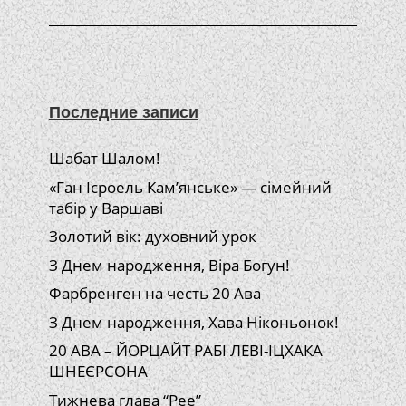
Последние записи
Шабат Шалом!
«Ган Ісроель Кам’янське» — сімейний
табір у Варшаві
Золотий вік: духовний урок
З Днем народження, Віра Богун!
Фарбренген на честь 20 Ава
З Днем народження, Хава Ніконьонок!
20 АВА – ЙОРЦАЙТ РАБІ ЛЕВІ-ІЦХАКА
ШНЕЄРСОНА
Тижнева глава “Рее”