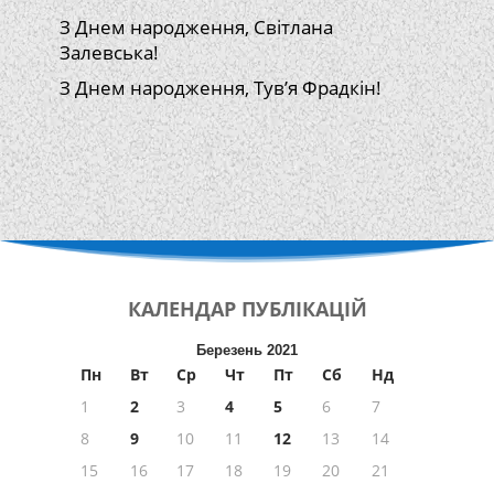
З Днем народження, Світлана
Залевська!
З Днем народження, Тув’я Фрадкін!
КАЛЕНДАР
ПУБЛІКАЦІЙ
Березень 2021
Пн
Вт
Ср
Чт
Пт
Сб
Нд
1
2
3
4
5
6
7
8
9
10
11
12
13
14
15
16
17
18
19
20
21