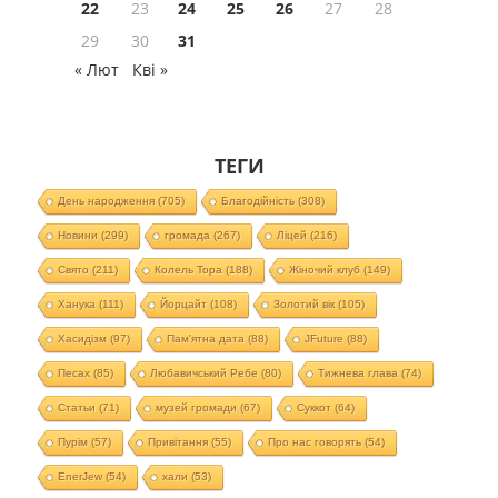
22
23
24
25
26
27
28
29
30
31
« Лют
Кві »
ТЕГИ
День народження
(705)
Благодійність
(308)
Новини
(299)
громада
(267)
Ліцей
(216)
Свято
(211)
Колель Тора
(188)
Жіночий клуб
(149)
Ханука
(111)
Йорцайт
(108)
Золотий вік
(105)
Хасидізм
(97)
Пам'ятна дата
(88)
JFuture
(88)
Песах
(85)
Любавичський Ребе
(80)
Тижнева глава
(74)
Статьи
(71)
музей громади
(67)
Суккот
(64)
Пурім
(57)
Привітання
(55)
Про нас говорять
(54)
EnerJew
(54)
хали
(53)