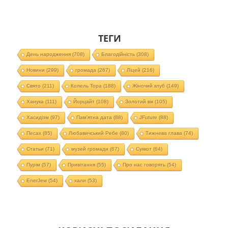
ТЕГИ
День народження
(708)
Благодійність
(308)
Новини
(299)
громада
(267)
Ліцей
(216)
Свято
(211)
Колель Тора
(188)
Жіночий клуб
(149)
Ханука
(111)
Йорцайт
(108)
Золотий вік
(105)
Хасидізм
(97)
Пам'ятна дата
(88)
JFuture
(88)
Песах
(85)
Любавичський Ребе
(80)
Тижнева глава
(74)
Статьи
(71)
музей громади
(67)
Суккот
(64)
Пурім
(57)
Привітання
(55)
Про нас говорять
(54)
EnerJew
(54)
хали
(53)