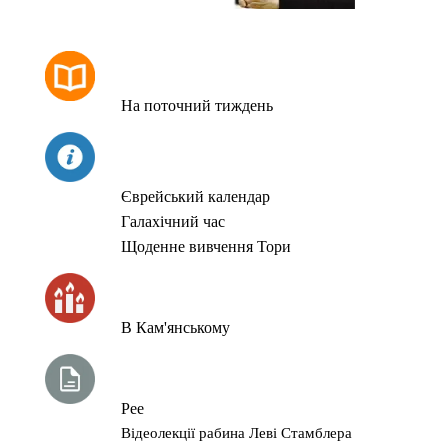
РОЗКЛАД МОЛИТОВ
На поточний тиждень
СЬОГОДНІ
Єврейський календар
Галахічний час
Щоденне вивчення Тори
ЧАС ЗАПАЛЮВАННЯ СВІЧОК
В Кам'янському
ТИЖНЕВА ГЛАВА ТОРИ
Рее
Відеолекції рабина Леві Стамблера