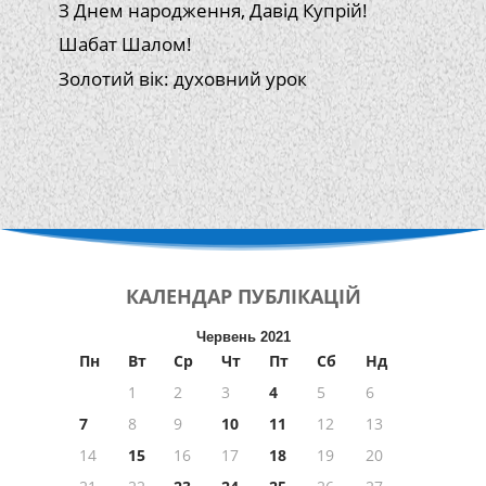
З Днем народження, Давід Купрій!
Шабат Шалом!
Золотий вік: духовний урок
КАЛЕНДАР
ПУБЛІКАЦІЙ
Червень 2021
Пн
Вт
Ср
Чт
Пт
Сб
Нд
1
2
3
4
5
6
7
8
9
10
11
12
13
14
15
16
17
18
19
20