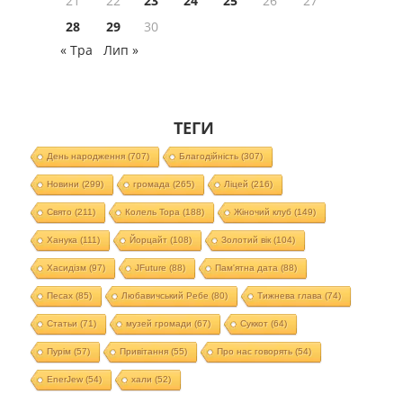
21
22
23
24
25
26
27
28
29
30
« Тра
Лип »
ТЕГИ
День народження
(707)
Благодійність
(307)
Новини
(299)
громада
(265)
Ліцей
(216)
Свято
(211)
Колель Тора
(188)
Жіночий клуб
(149)
Ханука
(111)
Йорцайт
(108)
Золотий вік
(104)
Хасидізм
(97)
JFuture
(88)
Пам'ятна дата
(88)
Песах
(85)
Любавичський Ребе
(80)
Тижнева глава
(74)
Статьи
(71)
музей громади
(67)
Суккот
(64)
Пурім
(57)
Привітання
(55)
Про нас говорять
(54)
EnerJew
(54)
хали
(52)