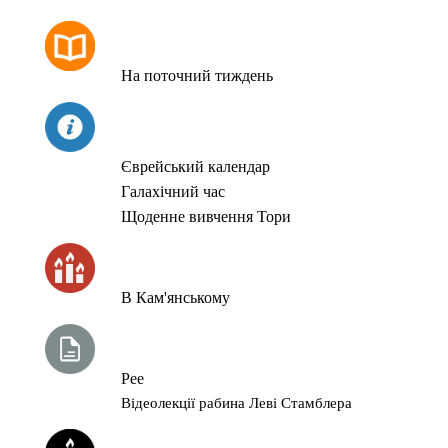
РОЗКЛАД МОЛИТОВ
На поточний тиждень
СЬОГОДНІ
Єврейський календар
Галахічний час
Щоденне вивчення Тори
ЧАС ЗАПАЛЮВАННЯ СВІЧОК
В Кам'янському
ТИЖНЕВА ГЛАВА ТОРИ
Рее
Відеолекції рабина Леві Стамблера
ЙОРЦАЙТИ У СЕРПНІ