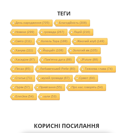
ТЕГИ
День народження
(705)
Благодійність
(308)
Новини
(299)
громада
(267)
Ліцей
(216)
Свято
(211)
Колель Тора
(188)
Жіночий клуб
(149)
Ханука
(111)
Йорцайт
(108)
Золотий вік
(105)
Хасидізм
(97)
Пам'ятна дата
(88)
JFuture
(88)
Песах
(85)
Любавичський Ребе
(80)
Тижнева глава
(74)
Статьи
(71)
музей громади
(67)
Суккот
(64)
Пурім
(57)
Привітання
(55)
Про нас говорять
(54)
EnerJew
(54)
хали
(53)
КОРИСНІ ПОСИЛАННЯ