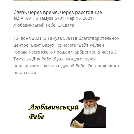
Связь через время, через расстояние
від
Al Uv
|
5 Тамуза 5781 (Чер 15, 2021)
|
Любавичський Ребе
,
С
,
Свята
13 июня 2021 (3 Тамуза 5781) в благотворительном
центре “Бейт Барух”, синагоге “Бейт Реувен”
города Каменского прошёл Фарбренген в честь 3
Тамуза – Дня Ребе. Душа каждого еврея
неразрывно связана с душой Ребе. Он продолжает
оставаться...