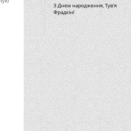
нную
З Днем народження, Тув’я
Фрадкін!