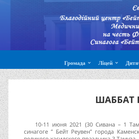
Громада
Ліцей
Дитя
ШАББАТ 
10-11 июня 2021 (30 Сивана – 1 Там
синагоге ” Бейт Реувен” города Каменс
великого хасидского праздника 3 Тамуза 