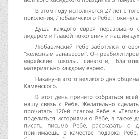
В этом году исполняется 27 лет с то
поколения, Любавичского Ребе, покинул
Душа каждого еврея неразрывно с
лидером и Главой поколения и нашим ду
Любавичский Ребе заботился о евр
“железным занавесом”. Он реабилитиров
еврейские школы, синагоги, благот
материально каждому еврею.
Накануне этого великого дня общин
Каменского.
В этот день принято собраться все
нашу связь с Ребе. Желательно сделать
прочитать 120-й псалом Ребе в «Тегили
поделиться историями о Ребе, а также 
писать письмо Ребе, рассказать о 
принимаешь в качестве подарка Ребе.