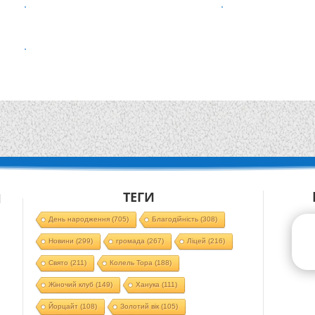
ТЕГИ
Й
День народження
(705)
Благодійність
(308)
Новини
(299)
громада
(267)
Ліцей
(216)
Свято
(211)
Колель Тора
(188)
Жіночий клуб
(149)
Ханука
(111)
Йорцайт
(108)
Золотий вік
(105)