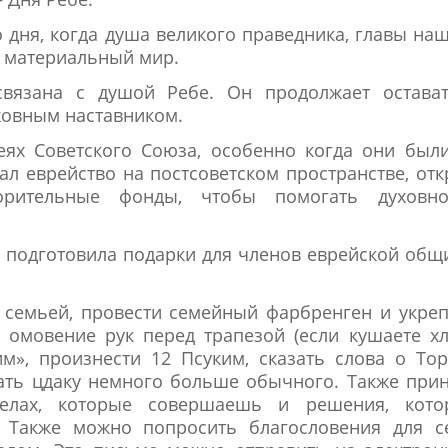
го дня, когда душа великого праведника, главы на
а материальный мир.
вязана с душой Ребе. Он продолжает остават
ховным наставником.
еях Советского Союза, особенно когда они был
ал еврейство на постсоветском пространстве, от
ворительные фонды, чтобы помогать духовн
а подготовила подарки для членов еврейской об
й семьей, провести семейный фарбренген и укре
 омовение рук перед трапезой (если кушаете хл
м», произнести 12 Псуким, сказать слова о То
дать цдаку немного больше обычного. Также при
делах, которые совершаешь и решения, кото
 Также можно попросить благословения для се