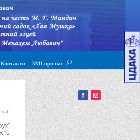
Контакти
ЗМІ про нас
Подписывайтесь!
сть
,
С
рух”
есть