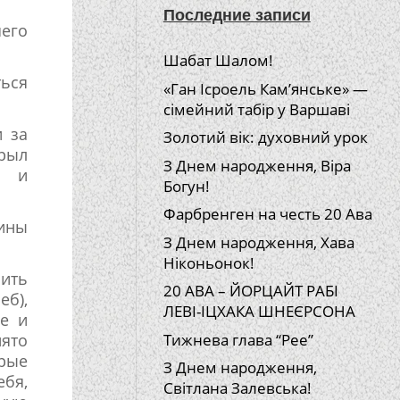
Последние записи
шего
Шабат Шалом!
ься
«Ган Ісроель Кам’янське» —
сімейний табір у Варшаві
и за
Золотий вік: духовний урок
крыл
З Днем народження, Віра
о и
Богун!
Фарбренген на честь 20 Ава
щины
З Днем народження, Хава
Ніконьонок!
пить
20 АВА – ЙОРЦАЙТ РАБІ
еб),
ЛЕВІ-ІЦХАКА ШНЕЄРСОНА
ре и
нято
Тижнева глава “Рее”
рые
З Днем народження,
бя,
Світлана Залевська!