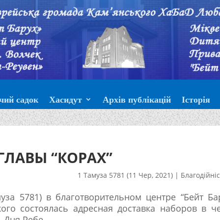
чий садок
Хасидут
Архів публікацій
Історія
ГЛАВЫ “КОРАХ”
1 Тамуза 5781 (11 Чер, 2021)
|
Благодійні
уза 5781) в благотворительном центре “Бейт Ба
кого состоялась адресная доставка наборов в ч
– Дня Ребе.