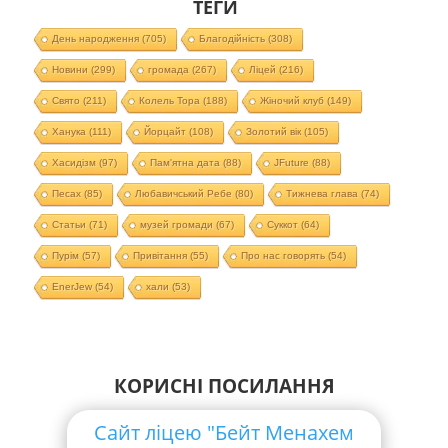
ТЕГИ
День народження
(705)
Благодійність
(308)
Новини
(299)
громада
(267)
Ліцей
(216)
Свято
(211)
Колель Тора
(188)
Жіночий клуб
(149)
Ханука
(111)
Йорцайт
(108)
Золотий вік
(105)
Хасидізм
(97)
Пам'ятна дата
(88)
JFuture
(88)
Песах
(85)
Любавичський Ребе
(80)
Тижнева глава
(74)
Статьи
(71)
музей громади
(67)
Суккот
(64)
Пурім
(57)
Привітання
(55)
Про нас говорять
(54)
EnerJew
(54)
хали
(53)
КОРИСНІ ПОСИЛАННЯ
Сайт ліцею "Бейт Менахем