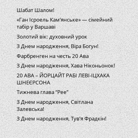
Шабат Шалом!
«Ган Ісроель Кам’янське» — сімейний
табір у Варшаві
Золотий вік: духовний урок
З Днем народження, Віра Богун!
Фарбренген на честь 20 Ава
З Днем народження, Хава Ніконьонок!
20 АВА – ЙОРЦАЙТ РАБІ ЛЕВІ-ІЦХАКА
ШНЕЄРСОНА
Тижнева глава “Рее”
З Днем народження, Світлана
Залевська!
З Днем народження, Тув’я Фрадкін!