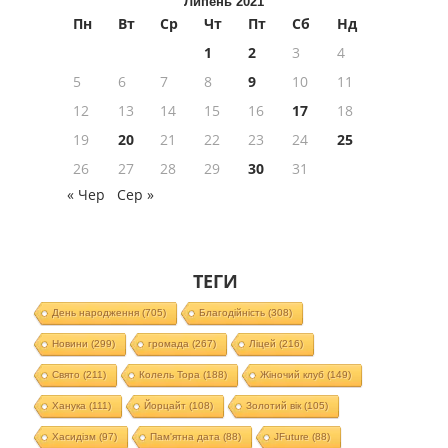
Липень 2021
Пн
Вт
Ср
Чт
Пт
Сб
Нд
1
2
3
4
5
6
7
8
9
10
11
12
13
14
15
16
17
18
19
20
21
22
23
24
25
26
27
28
29
30
31
« Чер
Сер »
ТЕГИ
День народження
(705)
Благодійність
(308)
Новини
(299)
громада
(267)
Ліцей
(216)
Свято
(211)
Колель Тора
(188)
Жіночий клуб
(149)
Ханука
(111)
Йорцайт
(108)
Золотий вік
(105)
Хасидізм
(97)
Пам'ятна дата
(88)
JFuture
(88)