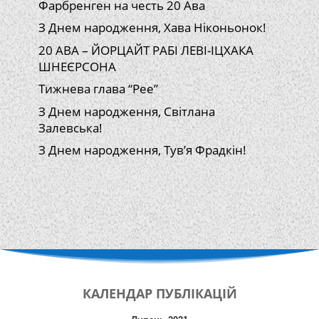
Фарбренген на честь 20 Ава
З Днем народження, Хава Ніконьонок!
20 АВА – ЙОРЦАЙТ РАБІ ЛЕВІ-ІЦХАКА
ШНЕЄРСОНА
Тижнева глава “Рее”
З Днем народження, Світлана
Залевська!
З Днем народження, Тув’я Фрадкін!
КАЛЕНДАР
ПУБЛІКАЦІЙ