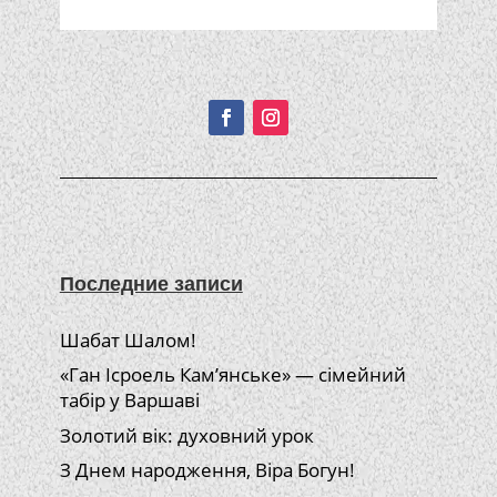
Подписывайтесь!
Последние записи
Шабат Шалом!
«Ган Ісроель Кам’янське» — сімейний
табір у Варшаві
Золотий вік: духовний урок
З Днем народження, Віра Богун!