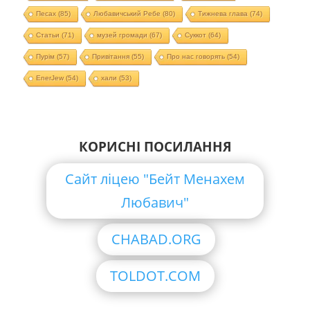
Песах
(85)
Любавичський Ребе
(80)
Тижнева глава
(74)
Статьи
(71)
музей громади
(67)
Суккот
(64)
Пурім
(57)
Привітання
(55)
Про нас говорять
(54)
EnerJew
(54)
хали
(53)
КОРИСНІ ПОСИЛАННЯ
Сайт ліцею "Бейт Менахем
Любавич"
CHABAD.ORG
TOLDOT.COM