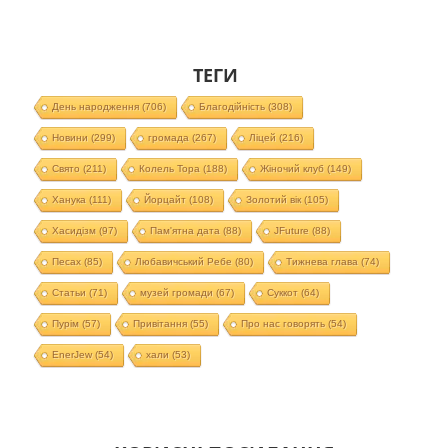
ТЕГИ
День народження
(706)
Благодійність
(308)
Новини
(299)
громада
(267)
Ліцей
(216)
Свято
(211)
Колель Тора
(188)
Жіночий клуб
(149)
Ханука
(111)
Йорцайт
(108)
Золотий вік
(105)
Хасидізм
(97)
Пам'ятна дата
(88)
JFuture
(88)
Песах
(85)
Любавичський Ребе
(80)
Тижнева глава
(74)
Статьи
(71)
музей громади
(67)
Суккот
(64)
Пурім
(57)
Привітання
(55)
Про нас говорять
(54)
EnerJew
(54)
хали
(53)