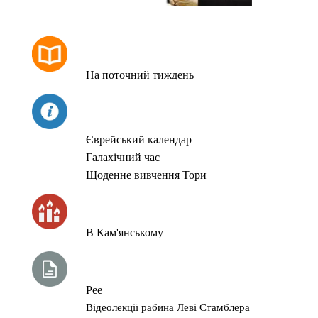
РОЗКЛАД МОЛИТОВ
На поточний тиждень
СЬОГОДНІ
Єврейський календар
Галахічний час
Щоденне вивчення Тори
ЧАС ЗАПАЛЮВАННЯ СВІЧОК
В Кам'янському
ТИЖНЕВА ГЛАВА ТОРИ
Рее
Відеолекції рабина Леві Стамблера