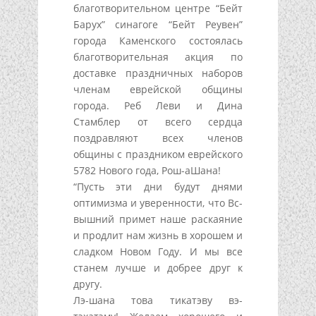
благотворительном центре “Бейт
Барух” синагоге “Бейт Реувен”
города Каменского состоялась
благотворительная акция по
доставке праздничных наборов
членам еврейской общины
города. Реб Леви и Дина
Стамблер от всего сердца
поздравляют всех членов
общины с праздником еврейского
5782 Нового года, Рош-аШана!
“Пусть эти дни будут днями
оптимизма и уверенности, что Вс-
вышний примет наше раскаяние
и продлит нам жизнь в хорошем и
сладком Новом Году. И мы все
станем лучше и добрее друг к
другу.
Лэ-шана това тикатэву вэ-