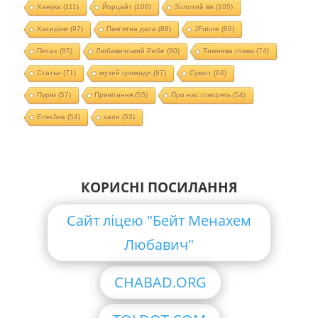
Ханука
(111)
Йорцайт
(108)
Золотий вік
(105)
Хасидізм
(97)
Пам'ятна дата
(88)
JFuture
(88)
Песах
(85)
Любавичський Ребе
(80)
Тижнева глава
(74)
Статьи
(71)
музей громади
(67)
Суккот
(64)
Пурім
(57)
Привітання
(55)
Про нас говорять
(54)
EnerJew
(54)
хали
(53)
КОРИСНІ ПОСИЛАННЯ
Сайт ліцею "Бейт Менахем
Любавич"
CHABAD.ORG