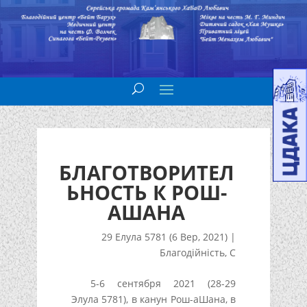
БЛАГОТВОРИТЕЛ
ЬНОСТЬ К РОШ-
АШАНА
29 Елула 5781 (6 Вер, 2021)
|
Благодійність
,
С
5-6 сентября 2021 (28-29
Элула 5781), в канун Рош-аШана, в