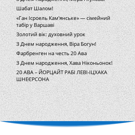
Шабат Шалом!
«Ган Ісроель Кам’янське» — сімейний
табір у Варшаві
Золотий вік: духовний урок
З Днем народження, Віра Богун!
Фарбренген на честь 20 Ава
З Днем народження, Хава Ніконьонок!
20 АВА – ЙОРЦАЙТ РАБІ ЛЕВІ-ІЦХАКА
ШНЕЄРСОНА