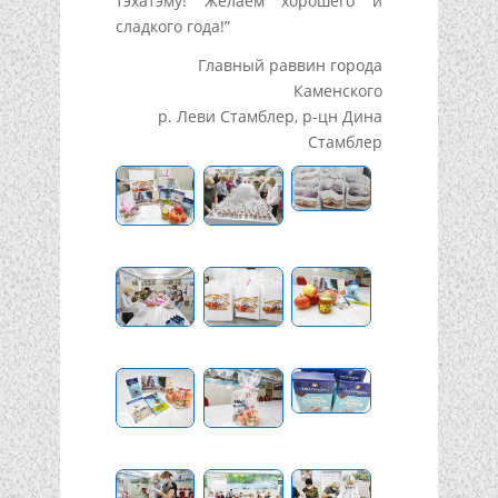
тэхатэму! Желаем хорошего и
сладкого года!”
Главный раввин города
Каменского
р. Леви Стамблер, р-цн Дина
Стамблер