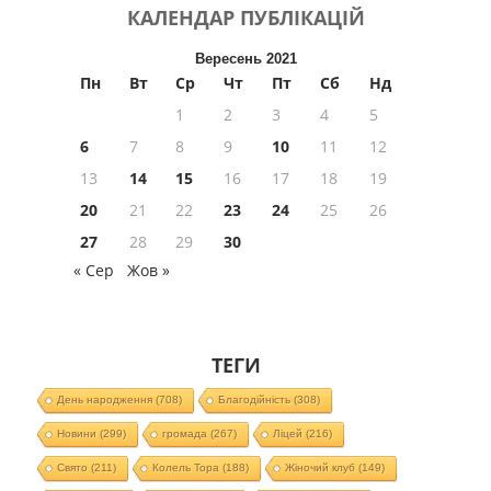
КАЛЕНДАР
ПУБЛІКАЦІЙ
Вересень 2021
Пн
Вт
Ср
Чт
Пт
Сб
Нд
1
2
3
4
5
6
7
8
9
10
11
12
13
14
15
16
17
18
19
20
21
22
23
24
25
26
27
28
29
30
« Сер
Жов »
ТЕГИ
День народження
(708)
Благодійність
(308)
Новини
(299)
громада
(267)
Ліцей
(216)
Свято
(211)
Колель Тора
(188)
Жіночий клуб
(149)