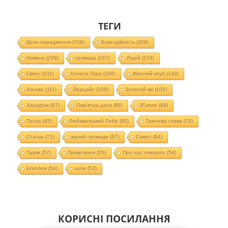
ТЕГИ
День народження
(708)
Благодійність
(308)
Новини
(299)
громада
(267)
Ліцей
(216)
Свято
(211)
Колель Тора
(188)
Жіночий клуб
(149)
Ханука
(111)
Йорцайт
(108)
Золотий вік
(105)
Хасидізм
(97)
Пам'ятна дата
(88)
JFuture
(88)
Песах
(85)
Любавичський Ребе
(80)
Тижнева глава
(74)
Статьи
(71)
музей громади
(67)
Суккот
(64)
Пурім
(57)
Привітання
(55)
Про нас говорять
(54)
EnerJew
(54)
хали
(53)
КОРИСНІ ПОСИЛАННЯ