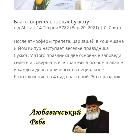
Благотворительность к Суккоту
від
Al Uv
|
14 Тішрея 5782 (Вер 20, 2021)
|
С
,
Свята
После атмосферы трепета, царившей в Рош-Ашана
и Йом Кипур наступает веселье правздника
Суккот. У этого праздника две основные заповеди:
сидеть и совершать все трапезы в особом шалаше
и каждый день произносить специальное
благословение на 4 вида растений. Это праздник...