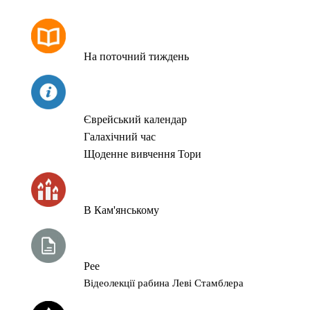
РОЗКЛАД МОЛИТОВ
На поточний тиждень
СЬОГОДНІ
Єврейський календар
Галахічний час
Щоденне вивчення Тори
ЧАС ЗАПАЛЮВАННЯ СВІЧОК
В Кам'янському
ТИЖНЕВА ГЛАВА ТОРИ
Рее
Відеолекції рабина Леві Стамблера