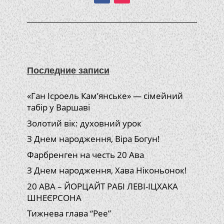
Последние записи
«Ган Ісроель Кам’янське» — сімейний
табір у Варшаві
Золотий вік: духовний урок
З Днем народження, Віра Богун!
Фарбренген на честь 20 Ава
З Днем народження, Хава Ніконьонок!
20 АВА – ЙОРЦАЙТ РАБІ ЛЕВІ-ІЦХАКА
ШНЕЄРСОНА
Тижнева глава “Рее”