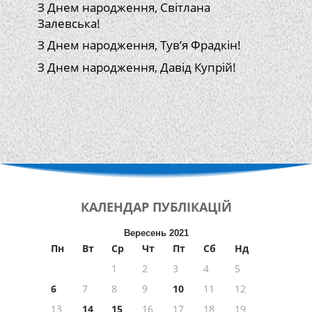
З Днем народження, Світлана
Залевська!
З Днем народження, Тув’я Фрадкін!
З Днем народження, Давід Купрій!
КАЛЕНДАР
ПУБЛІКАЦІЙ
Вересень 2021
Пн
Вт
Ср
Чт
Пт
Сб
Нд
1
2
3
4
5
6
7
8
9
10
11
12
13
14
15
16
17
18
19