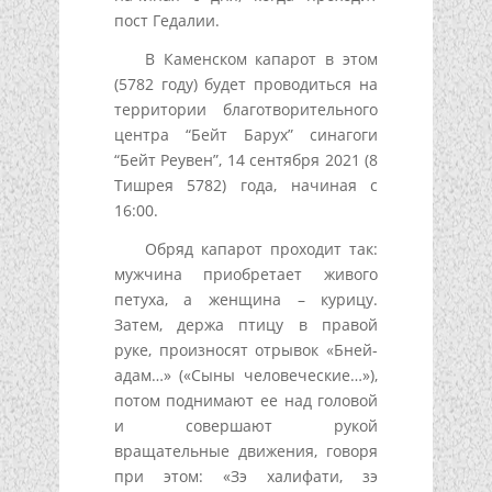
пост Гедалии.
В Каменском капарот в этом
(5782 году) будет проводиться на
территории благотворительного
центра “Бейт Барух” синагоги
“Бейт Реувен”, 14 сентября 2021 (8
Тишрея 5782) года, начиная с
16:00.
Обряд капарот проходит так:
мужчина приобретает живого
петуха, а женщина – курицу.
Затем, держа птицу в правой
руке, произносят отрывок «Бней-
адам…» («Сыны человеческие…»),
потом поднимают ее над головой
и совершают рукой
вращательные движения, говоря
при этом: «Зэ халифати, зэ