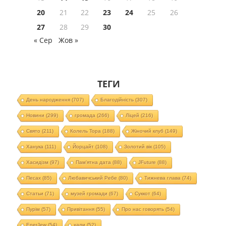
20
21
22
23
24
25
26
27
28
29
30
« Сер
Жов »
ТЕГИ
День народження
(707)
Благодійність
(307)
Новини
(299)
громада
(266)
Ліцей
(216)
Свято
(211)
Колель Тора
(188)
Жіночий клуб
(149)
Ханука
(111)
Йорцайт
(108)
Золотий вік
(105)
Хасидізм
(97)
Пам'ятна дата
(88)
JFuture
(88)
Песах
(85)
Любавичський Ребе
(80)
Тижнева глава
(74)
Статьи
(71)
музей громади
(67)
Суккот
(64)
Пурім
(57)
Привітання
(55)
Про нас говорять
(54)
EnerJew
(54)
хали
(52)