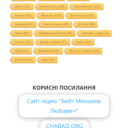
Свято
(211)
Колель Тора
(188)
Жіночий клуб
(149)
Ханука
(111)
Йорцайт
(108)
Золотий вік
(105)
Хасидізм
(97)
Пам'ятна дата
(88)
JFuture
(88)
Песах
(85)
Любавичський Ребе
(80)
Тижнева глава
(74)
Статьи
(71)
музей громади
(67)
Суккот
(64)
Пурім
(57)
Привітання
(55)
Про нас говорять
(54)
EnerJew
(54)
хали
(53)
КОРИСНІ ПОСИЛАННЯ
Сайт ліцею "Бейт Менахем
Любавич"
CHABAD.ORG