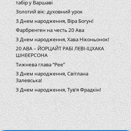
табір у Варшаві
Золотий вік: духовний урок
З Днем народження, Віра Богун!
Фарбренген на честь 20 Ава
З Днем народження, Хава Ніконьонок!
20 АВА – ЙОРЦАЙТ РАБІ ЛЕВІ-ІЦХАКА
ШНЕЄРСОНА
Тижнева глава “Рее”
З Днем народження, Світлана
Залевська!
З Днем народження, Тув’я Фрадкін!