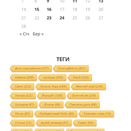
7
8
9
10
11
12
13
14
15
16
17
18
19
20
21
22
23
24
25
26
27
28
« Січ
Бер »
ТЕГИ
День народження
(707)
Благодійність
(307)
Новини
(299)
громада
(265)
Ліцей
(216)
Свято
(211)
Колель Тора
(188)
Жіночий клуб
(149)
Ханука
(111)
Йорцайт
(108)
Золотий вік
(104)
Хасидізм
(97)
JFuture
(88)
Пам'ятна дата
(88)
Песах
(85)
Любавичський Ребе
(80)
Тижнева глава
(74)
Статьи
(71)
музей громади
(67)
Суккот
(64)