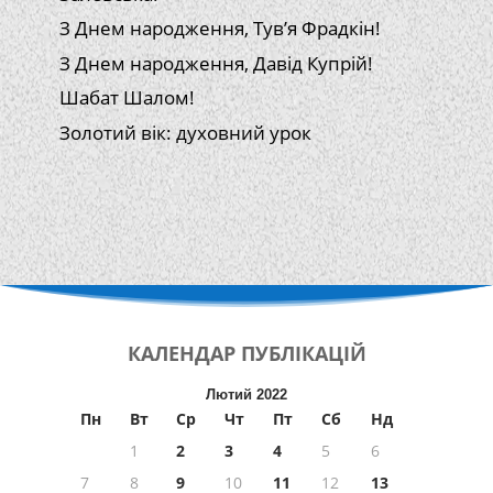
З Днем народження, Тув’я Фрадкін!
З Днем народження, Давід Купрій!
Шабат Шалом!
Золотий вік: духовний урок
КАЛЕНДАР
ПУБЛІКАЦІЙ
Лютий 2022
Пн
Вт
Ср
Чт
Пт
Сб
Нд
1
2
3
4
5
6
7
8
9
10
11
12
13