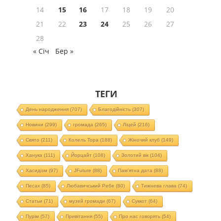
14
15
16
17
18
19
20
21
22
23
24
25
26
27
28
« Січ
Бер »
ТЕГИ
День народження
(707)
Благодійність
(307)
Новини
(299)
громада
(265)
Ліцей
(216)
Свято
(211)
Колель Тора
(188)
Жіночий клуб
(149)
Ханука
(111)
Йорцайт
(108)
Золотий вік
(104)
Хасидізм
(97)
JFuture
(88)
Пам'ятна дата
(88)
Песах
(85)
Любавичський Ребе
(80)
Тижнева глава
(74)
Статьи
(71)
музей громади
(67)
Суккот
(64)
Пурім
(57)
Привітання
(55)
Про нас говорять
(54)