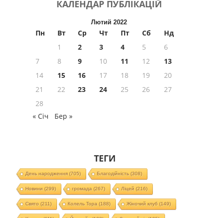
КАЛЕНДАР
ПУБЛІКАЦІЙ
Лютий 2022
Пн
Вт
Ср
Чт
Пт
Сб
Нд
1
2
3
4
5
6
7
8
9
10
11
12
13
14
15
16
17
18
19
20
21
22
23
24
25
26
27
28
« Січ
Бер »
ТЕГИ
День народження
(705)
Благодійність
(308)
Новини
(299)
громада
(267)
Ліцей
(216)
Свято
(211)
Колель Тора
(188)
Жіночий клуб
(149)