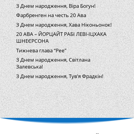
З Днем народження, Віра Богун!
Фарбренген на честь 20 Ава
З Днем народження, Хава Ніконьонок!
20 АВА – ЙОРЦАЙТ РАБІ ЛЕВІ-ІЦХАКА
ШНЕЄРСОНА
Тижнева глава “Рее”
З Днем народження, Світлана
Залевська!
З Днем народження, Тув’я Фрадкін!