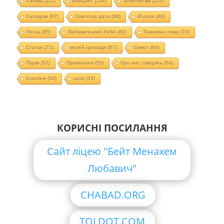
Ханука
(111)
Йорцайт
(108)
Золотий вік
(105)
Хасидізм
(97)
Пам'ятна дата
(88)
JFuture
(88)
Песах
(85)
Любавичський Ребе
(80)
Тижнева глава
(74)
Статьи
(71)
музей громади
(67)
Суккот
(64)
Пурім
(57)
Привітання
(55)
Про нас говорять
(54)
EnerJew
(54)
хали
(53)
КОРИСНІ ПОСИЛАННЯ
Сайт ліцею "Бейт Менахем
Любавич"
CHABAD.ORG
TOLDOT.COM