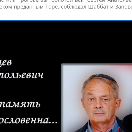
еком преданным Торе, соблюдал Шаббат и Запов