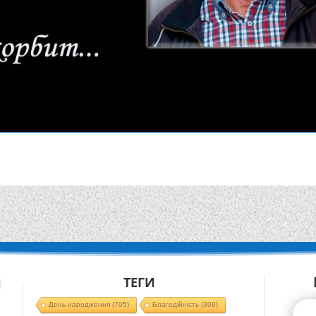
ТЕГИ
Й
День народження
(705)
Благодійність
(308)