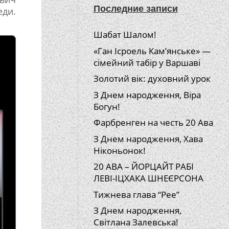
Последние записи
еди.
Шабат Шалом!
«Ган Ісроель Кам’янське» —
сімейний табір у Варшаві
Золотий вік: духовний урок
З Днем народження, Віра
Богун!
Фарбренген на честь 20 Ава
З Днем народження, Хава
Ніконьонок!
20 АВА – ЙОРЦАЙТ РАБІ
ЛЕВІ-ІЦХАКА ШНЕЄРСОНА
Тижнева глава “Рее”
З Днем народження,
Світлана Залевська!