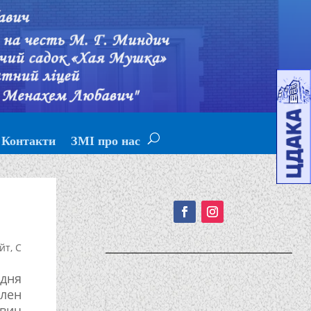
Контакти
ЗМІ про нас
Подписывайтесь!
йт
,
С
дня
член
евич