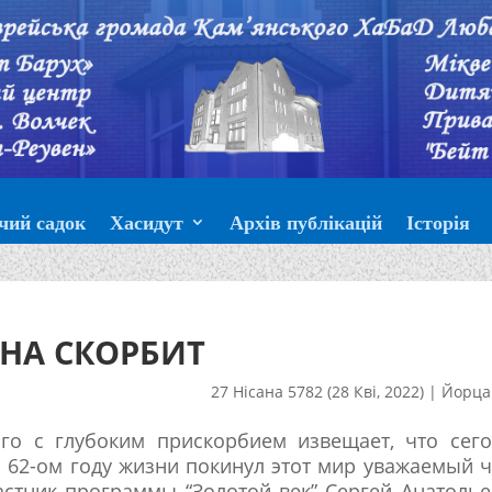
чий садок
Хасидут
Архів публікацій
Історія
НА СКОРБИТ
27 Нісана 5782 (28 Кві, 2022)
|
Йорца
го с глубоким прискорбием извещает, что сего
на 62-ом году жизни покинул этот мир уважаемый 
стник программы “Золотой век” Сергей Анатоль