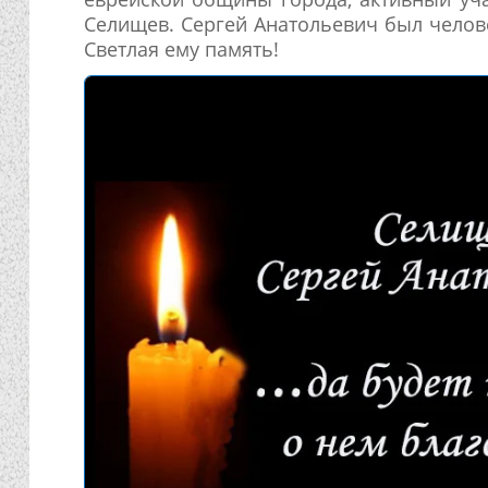
Селищев. Сергей Анатольевич был челов
Светлая ему память!