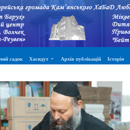
чий садок
Хасидут
Архів публікацій
Історія