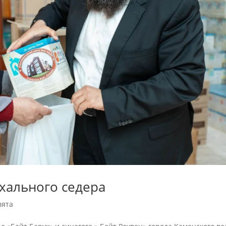
хального седера
вята