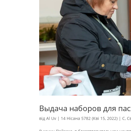
Выдача наборов для пас
від
Al Uv
|
14 Нісана 5782 (Кві 15, 2022)
|
С
,
С