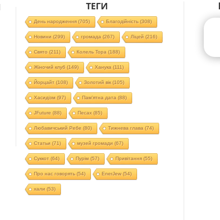
ТЕГИ
Й
День народження
(705)
Благодійність
(308)
Новини
(299)
громада
(267)
Ліцей
(216)
Свято
(211)
Колель Тора
(188)
Жіночий клуб
(149)
Ханука
(111)
Йорцайт
(108)
Золотий вік
(105)
Хасидізм
(97)
Пам'ятна дата
(88)
JFuture
(88)
Песах
(85)
Любавичський Ребе
(80)
Тижнева глава
(74)
Статьи
(71)
музей громади
(67)
Суккот
(64)
Пурім
(57)
Привітання
(55)
Про нас говорять
(54)
EnerJew
(54)
хали
(53)