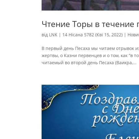
Чтение Торы в течение 
від
LNK
|
14 Нісана 5782 (Кві 15, 2022)
|
Нови
В первый день Песаха мы читаем отрывок и
жертвы, о Казни первенцев и о том, как “в 
читаемый во второй день Песаха (Ваикра,...