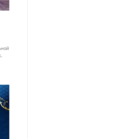
ьной
,