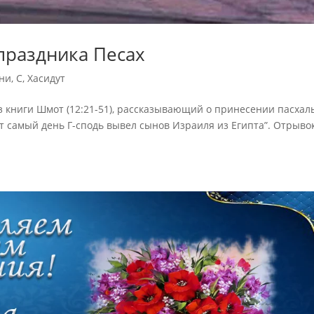
праздника Песах
ни
,
С
,
Хасидут
з книги Шмот (12:21-51), рассказывающий о принесении пасхал
тот самый день Г-сподь вывел сынов Израиля из Египта”. Отрывок