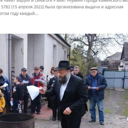
е «Бейт Барух» и синагоге » Бейт Реувен» города Каменского ве
 5782 (15 апреля 2022) была организована выдача и адресная
этом году каждый...