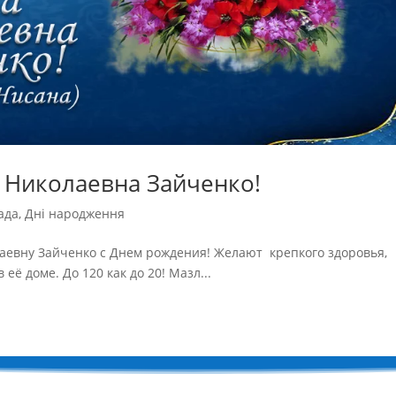
 Николаевна Зайченко!
ада
,
Дні народження
аевну Зайченко с Днем рождения! Желают крепкого здоровья,
 её доме. До 120 как до 20! Мазл...