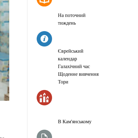
МОЛИТОВ
На поточний
тиждень
СЬОГОДНІ
Єврейський
календар
Галахічний час
Щоденне вивчення
Тори
ЧАС
ЗАПАЛЮВАННЯ
СВІЧОК
В Кам'янському
ТИЖНЕВА