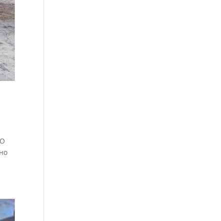
СО
но