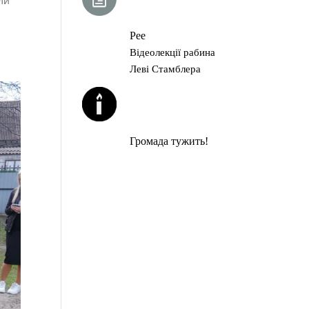
ли
ГЛАВА ТОРИ
Рее
Відеолекції рабина
Леві Стамблера
ЙОРЦАЙТИ У
СЕРПНІ
Громада тужить!