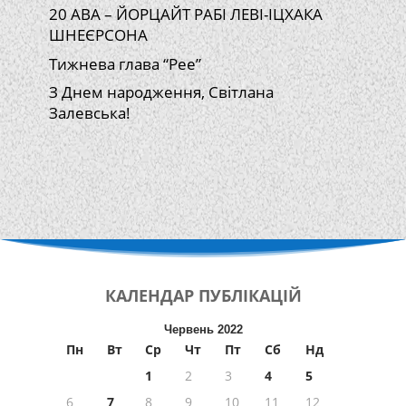
20 АВА – ЙОРЦАЙТ РАБІ ЛЕВІ-ІЦХАКА
ШНЕЄРСОНА
Тижнева глава “Рее”
З Днем народження, Світлана
Залевська!
КАЛЕНДАР
ПУБЛІКАЦІЙ
Червень 2022
Пн
Вт
Ср
Чт
Пт
Сб
Нд
1
2
3
4
5
6
7
8
9
10
11
12