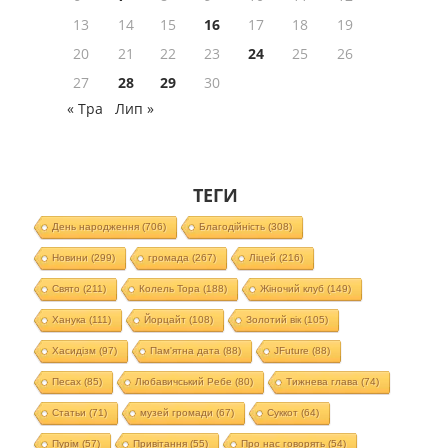
13
14
15
16
17
18
19
20
21
22
23
24
25
26
27
28
29
30
« Тра
Лип »
ТЕГИ
День народження
(706)
Благодійність
(308)
Новини
(299)
громада
(267)
Ліцей
(216)
Свято
(211)
Колель Тора
(188)
Жіночий клуб
(149)
Ханука
(111)
Йорцайт
(108)
Золотий вік
(105)
Хасидізм
(97)
Пам'ятна дата
(88)
JFuture
(88)
Песах
(85)
Любавичський Ребе
(80)
Тижнева глава
(74)
Статьи
(71)
музей громади
(67)
Суккот
(64)
Пурім
(57)
Привітання
(55)
Про нас говорять
(54)