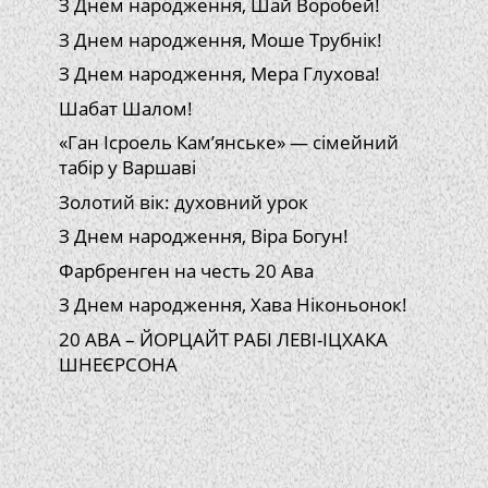
З Днем народження, Шай Воробей!
З Днем народження, Моше Трубнік!
З Днем народження, Мера Глухова!
Шабат Шалом!
«Ган Ісроель Кам’янське» — сімейний
табір у Варшаві
Золотий вік: духовний урок
З Днем народження, Віра Богун!
Фарбренген на честь 20 Ава
З Днем народження, Хава Ніконьонок!
20 АВА – ЙОРЦАЙТ РАБІ ЛЕВІ-ІЦХАКА
ШНЕЄРСОНА