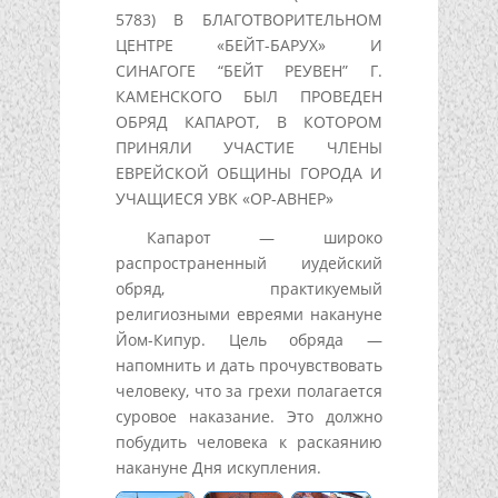
5783) В БЛАГОТВОРИТЕЛЬНОМ
ЦЕНТРЕ «БЕЙТ-БАРУХ» И
СИНАГОГЕ “БЕЙТ РЕУВЕН” Г.
КАМЕНСКОГО БЫЛ ПРОВЕДЕН
ОБРЯД КАПАРОТ, В КОТОРОМ
ПРИНЯЛИ УЧАСТИЕ ЧЛЕНЫ
ЕВРЕЙСКОЙ ОБЩИНЫ ГОРОДА И
УЧАЩИЕСЯ УВК «ОР-АВНЕР»
Капарот — широко
распространенный иудейский
обряд, практикуемый
религиозными евреями накануне
Йом-Кипур. Цель обряда —
напомнить и дать прочувствовать
человеку, что за грехи полагается
суровое наказание. Это должно
побудить человека к раскаянию
накануне Дня искупления.