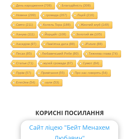
День народження
(708)
Благодійність
(308)
Новини
(299)
громада
(267)
Ліцей
(216)
Свято
(211)
Колель Тора
(188)
Жіночий клуб
(149)
Ханука
(111)
Йорцайт
(108)
Золотий вік
(105)
Хасидізм
(97)
Пам'ятна дата
(88)
JFuture
(88)
Песах
(85)
Любавичський Ребе
(80)
Тижнева глава
(74)
Статьи
(71)
музей громади
(67)
Суккот
(64)
Пурім
(57)
Привітання
(55)
Про нас говорять
(54)
EnerJew
(54)
хали
(53)
КОРИСНІ ПОСИЛАННЯ
Сайт ліцею "Бейт Менахем
Любавич"