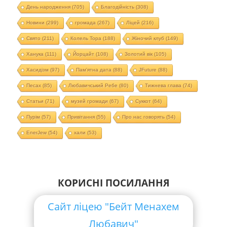
День народження
(705)
Благодійність
(308)
Новини
(299)
громада
(267)
Ліцей
(216)
Свято
(211)
Колель Тора
(188)
Жіночий клуб
(149)
Ханука
(111)
Йорцайт
(108)
Золотий вік
(105)
Хасидізм
(97)
Пам'ятна дата
(88)
JFuture
(88)
Песах
(85)
Любавичський Ребе
(80)
Тижнева глава
(74)
Статьи
(71)
музей громади
(67)
Суккот
(64)
Пурім
(57)
Привітання
(55)
Про нас говорять
(54)
EnerJew
(54)
хали
(53)
КОРИСНІ ПОСИЛАННЯ
Сайт ліцею "Бейт Менахем
Любавич"