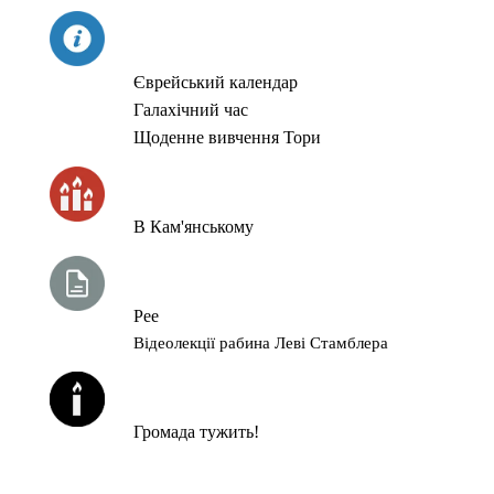
СЬОГОДНІ
Єврейський календар
Галахічний час
Щоденне вивчення Тори
ЧАС ЗАПАЛЮВАННЯ СВІЧОК
В Кам'янському
ТИЖНЕВА ГЛАВА ТОРИ
Рее
Відеолекції рабина Леві Стамблера
ЙОРЦАЙТИ У СЕРПНІ
Громада тужить!