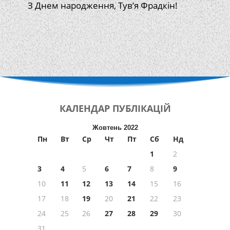
З Днем народження, Тув’я Фрадкін!
КАЛЕНДАР
ПУБЛІКАЦІЙ
Жовтень 2022
Пн
Вт
Ср
Чт
Пт
Сб
Нд
1
2
3
4
5
6
7
8
9
10
11
12
13
14
15
16
17
18
19
20
21
22
23
24
25
26
27
28
29
30
31