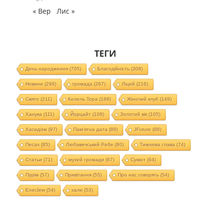
« Вер
Лис »
ТЕГИ
День народження
(705)
Благодійність
(308)
Новини
(299)
громада
(267)
Ліцей
(216)
Свято
(211)
Колель Тора
(188)
Жіночий клуб
(149)
Ханука
(111)
Йорцайт
(108)
Золотий вік
(105)
Хасидізм
(97)
Пам'ятна дата
(88)
JFuture
(88)
Песах
(85)
Любавичський Ребе
(80)
Тижнева глава
(74)
Статьи
(71)
музей громади
(67)
Суккот
(64)
Пурім
(57)
Привітання
(55)
Про нас говорять
(54)
EnerJew
(54)
хали
(53)