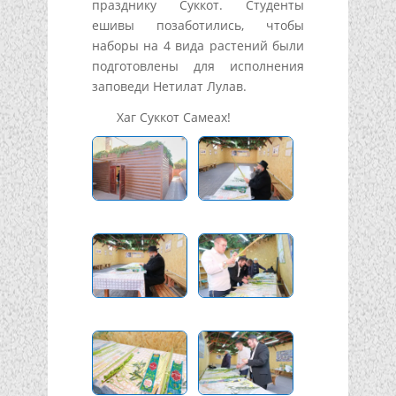
празднику Суккот. Студенты
ешивы позаботились, чтобы
наборы на 4 вида растений были
подготовлены для исполнения
заповеди Нетилат Лулав.
Хаг Суккот Самеах!