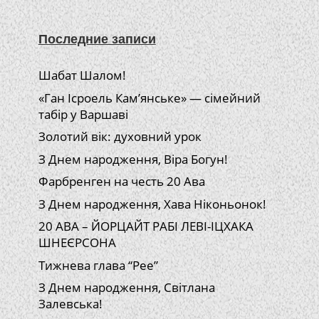
Последние записи
Шабат Шалом!
«Ган Ісроель Кам’янське» — сімейний
табір у Варшаві
Золотий вік: духовний урок
З Днем народження, Віра Богун!
Фарбренген на честь 20 Ава
З Днем народження, Хава Ніконьонок!
20 АВА – ЙОРЦАЙТ РАБІ ЛЕВІ-ІЦХАКА
ШНЕЄРСОНА
Тижнева глава “Рее”
З Днем народження, Світлана
Залевська!