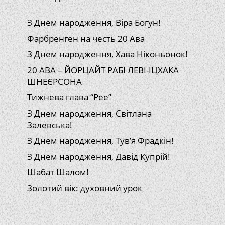
З Днем народження, Віра Богун!
Фарбренген на честь 20 Ава
З Днем народження, Хава Ніконьонок!
20 АВА – ЙОРЦАЙТ РАБІ ЛЕВІ-ІЦХАКА
ШНЕЄРСОНА
Тижнева глава “Рее”
З Днем народження, Світлана
Залевська!
З Днем народження, Тув’я Фрадкін!
З Днем народження, Давід Купрій!
Шабат Шалом!
Золотий вік: духовний урок