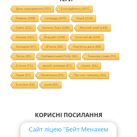
День народження
(707)
Благодійність
(307)
Новини
(299)
громада
(265)
Ліцей
(216)
Свято
(211)
Колель Тора
(188)
Жіночий клуб
(149)
Ханука
(111)
Йорцайт
(108)
Золотий вік
(104)
Хасидізм
(97)
JFuture
(88)
Пам'ятна дата
(88)
Песах
(85)
Любавичський Ребе
(80)
Тижнева глава
(74)
Статьи
(71)
музей громади
(67)
Суккот
(64)
Пурім
(57)
Привітання
(55)
Про нас говорять
(54)
EnerJew
(54)
хали
(52)
КОРИСНІ ПОСИЛАННЯ
Сайт ліцею "Бейт Менахем