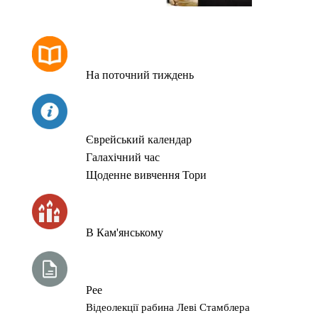
РОЗКЛАД МОЛИТОВ
На поточний тиждень
СЬОГОДНІ
Єврейський календар
Галахічний час
Щоденне вивчення Тори
ЧАС ЗАПАЛЮВАННЯ СВІЧОК
В Кам'янському
ТИЖНЕВА ГЛАВА ТОРИ
Рее
Відеолекції рабина Леві Стамблера