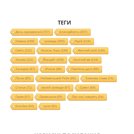
ТЕГИ
День народження
(707)
Благодійність
(307)
Новини
(299)
громада
(265)
Ліцей
(216)
Свято
(211)
Колель Тора
(188)
Жіночий клуб
(149)
Ханука
(111)
Йорцайт
(108)
Золотий вік
(104)
Хасидізм
(97)
JFuture
(88)
Пам'ятна дата
(88)
Песах
(85)
Любавичський Ребе
(80)
Тижнева глава
(74)
Статьи
(71)
музей громади
(67)
Суккот
(64)
Пурім
(57)
Привітання
(55)
Про нас говорять
(54)
EnerJew
(54)
хали
(52)