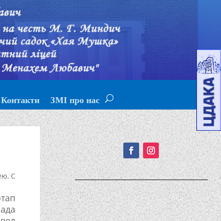
Контакти
ЗМІ про нас
Подписывайтесь!
ею
,
С
тап
ада
вел