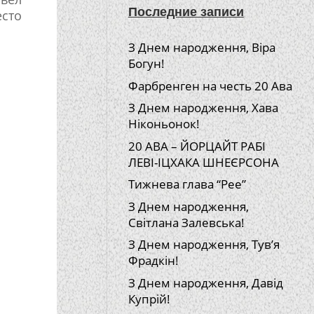
Последние записи
есто
З Днем народження, Віра
Богун!
Фарбренген на честь 20 Ава
З Днем народження, Хава
Ніконьонок!
20 АВА – ЙОРЦАЙТ РАБІ
ЛЕВІ-ІЦХАКА ШНЕЄРСОНА
Тижнева глава “Рее”
З Днем народження,
Світлана Залевська!
З Днем народження, Тув’я
Фрадкін!
З Днем народження, Давід
Купрій!