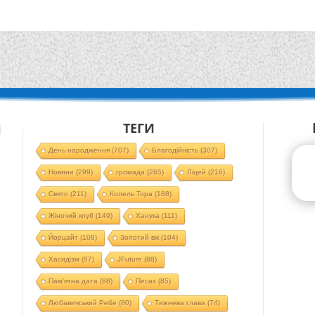
ТЕГИ
Й
День народження
(707)
Благодійність
(307)
Новини
(299)
громада
(265)
Ліцей
(216)
Свято
(211)
Колель Тора
(188)
Жіночий клуб
(149)
Ханука
(111)
Йорцайт
(108)
Золотий вік
(104)
Хасидізм
(97)
JFuture
(88)
Пам'ятна дата
(88)
Песах
(85)
Любавичський Ребе
(80)
Тижнева глава
(74)