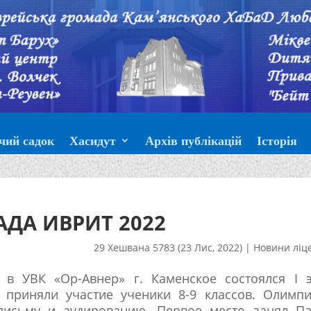
чий садок
Хасидут
Архів публікацій
Історія
ДА ИВРИТ 2022
29 Хешвана 5783 (23 Лис, 2022)
|
Новини ліц
 в УВК «Ор-Авнер» г. Каменское состоялся I э
 приняли участие ученики 8-9 классов. Олимпи
письму и аудированию. Первое место занял Па