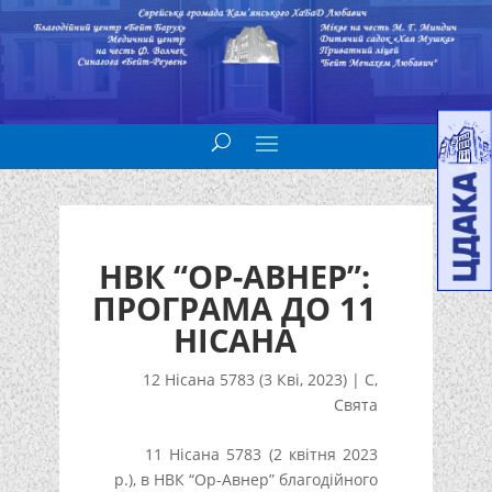
НВК “ОР-АВНЕР”:
ПРОГРАМА ДО 11
НІСАНА
12 Нісана 5783 (3 Кві, 2023)
|
С
,
Свята
11 Нісана 5783 (2 квітня 2023
р.), в НВК “Ор-Авнер” благодійного