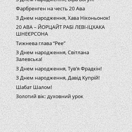
Фарбренген на честь 20 Ава
З Днем народження, Хава Ніконьонок!
20 АВА – ЙОРЦАЙТ РАБІ ЛЕВІ-ІЦХАКА
ШНЕЄРСОНА
Тижнева глава “Рее”
З Днем народження, Світлана
Залевська!
З Днем народження, Тув’я Фрадкін!
З Днем народження, Давід Купрій!
Шабат Шалом!
Золотий вік: духовний урок