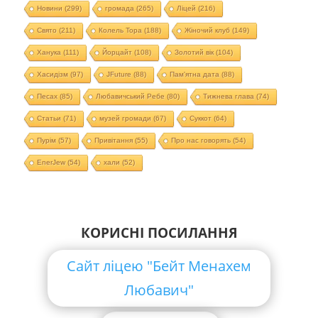
Новини
(299)
громада
(265)
Ліцей
(216)
Свято
(211)
Колель Тора
(188)
Жіночий клуб
(149)
Ханука
(111)
Йорцайт
(108)
Золотий вік
(104)
Хасидізм
(97)
JFuture
(88)
Пам'ятна дата
(88)
Песах
(85)
Любавичський Ребе
(80)
Тижнева глава
(74)
Статьи
(71)
музей громади
(67)
Суккот
(64)
Пурім
(57)
Привітання
(55)
Про нас говорять
(54)
EnerJew
(54)
хали
(52)
КОРИСНІ ПОСИЛАННЯ
Сайт ліцею "Бейт Менахем
Любавич"