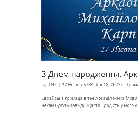
З Днем народження, Арк
від
LNK
|
27 Нісана 5783 (Кві 18, 2023)
|
Гром
Єврейська громада вітає Аркадія Михайлович
нехай будуть завжди щастя і радість у його осе