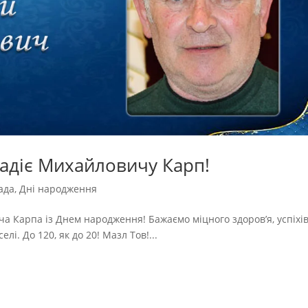
адіє Михайловичу Карп!
ада
,
Дні народження
а Карпа із Днем народження! Бажаємо міцного здоров’я, успіхів,
лі. До 120, як до 20! Мазл Тов!...