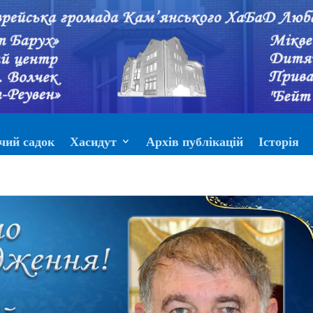
чий садок
Хасидут
Архів публікацій
Історія