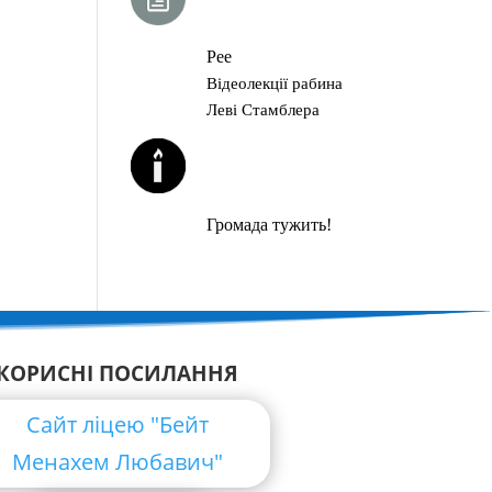
ГЛАВА ТОРИ
Рее
Відеолекції рабина
Леві Стамблера
ЙОРЦАЙТИ У
СЕРПНІ
Громада тужить!
КОРИСНІ ПОСИЛАННЯ
Сайт ліцею "Бейт
Менахем Любавич"