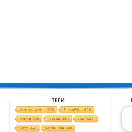
ТЕГИ
Й
День народження
(705)
Благодійність
(308)
Новини
(299)
громада
(267)
Ліцей
(216)
Свято
(211)
Колель Тора
(188)