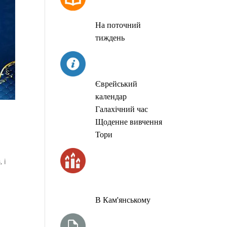
МОЛИТОВ
На поточний
тиждень
СЬОГОДНІ
Єврейський
календар
Галахічний час
Щоденне вивчення
Тори
ЧАС
 і
ЗАПАЛЮВАННЯ
СВІЧОК
В Кам'янському
ТИЖНЕВА