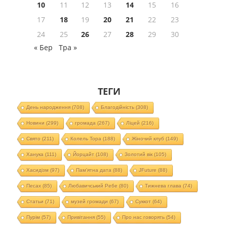
10
11
12
13
14
15
16
17
18
19
20
21
22
23
24
25
26
27
28
29
30
« Бер
Тра »
ТЕГИ
День народження
(708)
Благодійність
(308)
Новини
(299)
громада
(267)
Ліцей
(216)
Свято
(211)
Колель Тора
(188)
Жіночий клуб
(149)
Ханука
(111)
Йорцайт
(108)
Золотий вік
(105)
Хасидізм
(97)
Пам'ятна дата
(88)
JFuture
(88)
Песах
(85)
Любавичський Ребе
(80)
Тижнева глава
(74)
Статьи
(71)
музей громади
(67)
Суккот
(64)
Пурім
(57)
Привітання
(55)
Про нас говорять
(54)