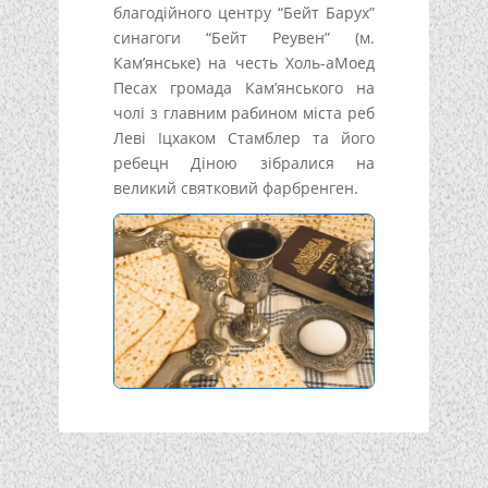
благодійного центру “Бейт Барух”
синагоги “Бейт Реувен” (м.
Кам’янське) на честь Холь-аМоед
Песах громада Кам’янського на
чолі з главним рабином міста реб
Леві Іцхаком Стамблер та його
ребецн Діною зібралися на
великий святковий фарбренген.
Подписывайтесь!